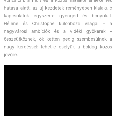
vonzalom: a múlt és a közös fiatalkor emlékeinek
hatása alatt, az új kezdetek reményében kialakuló
kapcsolatuk egyszerre gyengéd és bonyolult.
Hélene és Christophe különböző világai – a
nagyvárosi ambíciók és a vidéki gyökerek –
összeütköznek, ők ketten pedig szembesülnek a
nagy kérdéssel: lehet-e esélyük a boldog közös
jövőre.