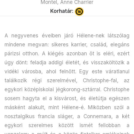
Montel, Anne Charrier
Korhatár:
A negyvenes éveiben járó Hélene-nek látszólag
mindene megvan: sikeres karrier, család, elegáns
párizsi otthon. A kiégés azonban őt is eléri, ezért
úgy dönt: feladja addigi életét, és visszaköltözik a
vidéki városba, ahol felnőtt. Egy este váratlanul
találkozik régi szerelmével, Christophe-fal, az
egykori középiskolai jégkorong-sztárral. Christophe
sosem hagyta el a kisvárost, és életútja egészen
másként alakult, mint Hélene-é. Miközben szól a
nosztalgikus francia sláger, a Connemara, a két
egykori szerelmes között ismét fellobban a