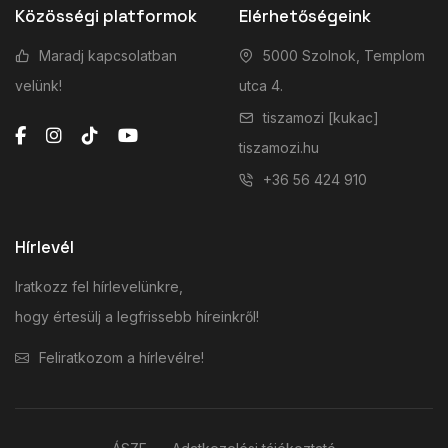
Közösségi platformok
Elérhetőségeink
Maradj kapcsolatban
5000 Szolnok, Templom
velünk!
utca 4.
tiszamozi [kukac]
tiszamozi.hu
+36 56 424 910
Hírlevél
Iratkozz fel hírlevelünkre,
hogy értesülj a legfrissebb híreinkről!
Feliratkozom a hírlevélre!