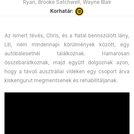
Ryan, Brooke Satchwell, Wayne Blair
Korhatár:
Az ismert tévés, Chris, és a fiatal bennszülött lány,
Lili, nem mindennapi körülmények között, egy
autóbalesetnél találkoznak. Hamarosan
összebarátkoznak, majd együtt dolgoznak azon,
hogy a távoli ausztráliai vidéken egy csoport árva
kiskengurut megmentsenek és rehabilitáljanak.