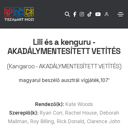
Lili és a kenguru -
AKADÁLYMENTESÍTETT VETÍTÉS
(Kangaroo - AKADÁLYMENTESÍTETT VETÍTÉS)
magyarul beszélő ausztrál vígjáték,107’
Rendező(k):
Kate Woods
Szereplő(k):
Ryan Corr, Rachel House, Deborah
Mailman, Roy Billing, Rick Donald, Clarence John