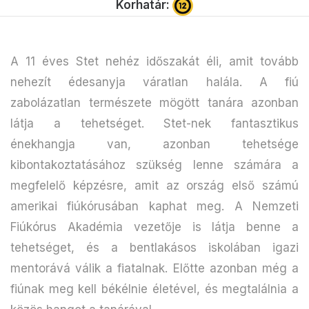
Korhatár:
A 11 éves Stet nehéz időszakát éli, amit tovább
nehezít édesanyja váratlan halála. A fiú
zabolázatlan természete mögött tanára azonban
látja a tehetséget. Stet-nek fantasztikus
énekhangja van, azonban tehetsége
kibontakoztatásához szükség lenne számára a
megfelelő képzésre, amit az ország első számú
amerikai fiúkórusában kaphat meg. A Nemzeti
Fiúkórus Akadémia vezetője is látja benne a
tehetséget, és a bentlakásos iskolában igazi
mentorává válik a fiatalnak. Előtte azonban még a
fiúnak meg kell békélnie életével, és megtalálnia a