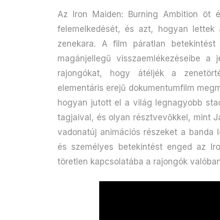
Az Iron Maiden: Burning Ambition öt é
felemelkedését, és azt, hogyan lette
zenekara. A film páratlan betekinté
magánjellegű visszaemlékezéseibe a j
rajongókat, hogy átéljék a zenetör
elementáris erejű dokumentumfilm megmu
hogyan jutott el a világ legnagyobb stad
tagjaival, és olyan résztvevőkkel, mint 
vadonatúj animációs részeket a banda le
és személyes betekintést enged az Ir
töretlen kapcsolatába a rajongók valóban