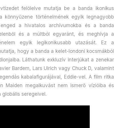
vtizedet felölelve mutatja be a banda ikonikus
k a könnyűzene történelmének egyik legnagyobb
st enged a hivatalos archívumokba és a banda
elenből és a múltból egyaránt, és meghívja a
ténelem egyik legikonikusabb utazását. Ez a
tatja, hogy a banda a kelet-londoni kocsmákból
ionjaiba. Láthatunk exkluzív interjúkat a zenekar
Javier Bardem, Lars Ulrich vagy Chuck D, valamint
gendás kabalafigurájával, Eddie-vel. A film ritka
on Maiden megalkuvást nem ismerő vízióiba és
 globális seregeivel.