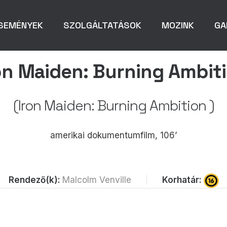
SEMÉNYEK
SZOLGÁLTATÁSOK
MOZINK
GA
on Maiden: Burning Ambit
(Iron Maiden: Burning Ambition )
amerikai dokumentumfilm, 106’
Korhatár:
Rendező(k):
Malcolm Venville