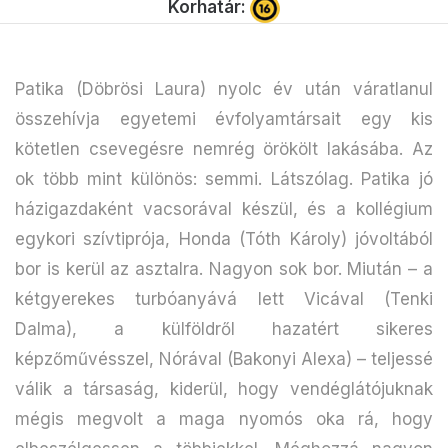
Korhatár:
Patika (Döbrösi Laura) nyolc év után váratlanul
összehívja egyetemi évfolyamtársait egy kis
kötetlen csevegésre nemrég örökölt lakásába. Az
ok több mint különös: semmi. Látszólag. Patika jó
házigazdaként vacsorával készül, és a kollégium
egykori szívtiprója, Honda (Tóth Károly) jóvoltából
bor is kerül az asztalra. Nagyon sok bor. Miután – a
kétgyerekes turbóanyává lett Vicával (Tenki
Dalma), a külföldről hazatért sikeres
képzőművésszel, Nórával (Bakonyi Alexa) – teljessé
válik a társaság, kiderül, hogy vendéglátójuknak
mégis megvolt a maga nyomós oka rá, hogy