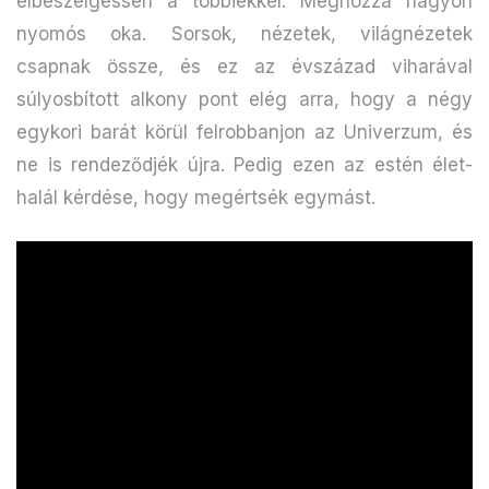
elbeszélgessen a többiekkel. Méghozzá nagyon
nyomós oka. Sorsok, nézetek, világnézetek
csapnak össze, és ez az évszázad viharával
súlyosbított alkony pont elég arra, hogy a négy
egykori barát körül felrobbanjon az Univerzum, és
ne is rendeződjék újra. Pedig ezen az estén élet-
halál kérdése, hogy megértsék egymást.