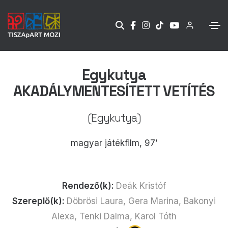
Egykutya
AKADÁLYMENTESÍTETT VETÍTÉS
(Egykutya)
magyar játékfilm, 97’
Rendező(k):
Deák Kristóf
Szereplő(k):
Döbrösi Laura, Gera Marina, Bakonyi
Alexa, Tenki Dalma, Karol Tóth