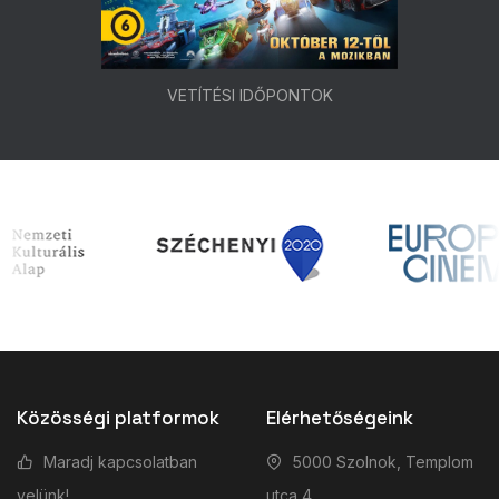
VETÍTÉSI IDŐPONTOK
Közösségi platformok
Elérhetőségeink
Maradj kapcsolatban
5000 Szolnok, Templom
velünk!
utca 4.