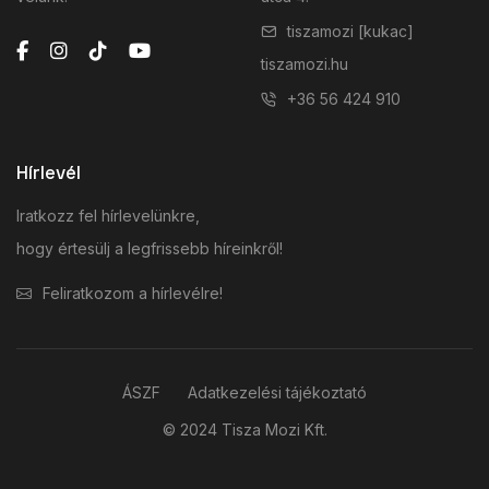
tiszamozi [kukac]
tiszamozi.hu
+36 56 424 910
Hírlevél
Iratkozz fel hírlevelünkre,
hogy értesülj a legfrissebb híreinkről!
Feliratkozom a hírlevélre!
ÁSZF
Adatkezelési tájékoztató
© 2024 Tisza Mozi Kft.