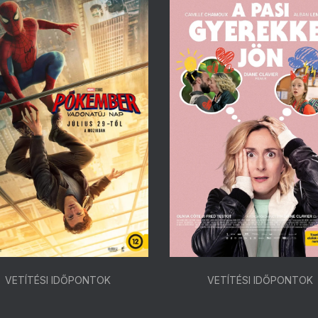
VETÍTÉSI IDŐPONTOK
VETÍTÉSI IDŐPONTOK