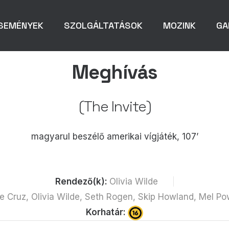
SEMÉNYEK
SZOLGÁLTATÁSOK
MOZINK
GA
Meghívás
(The Invite)
magyarul beszélő amerikai vígjáték, 107’
Rendező(k):
Olivia Wilde
 Cruz, Olivia Wilde, Seth Rogen, Skip Howland, Mel Po
Korhatár: