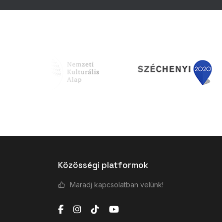
Közösségi platformok
Maradj kapcsolatban velünk!