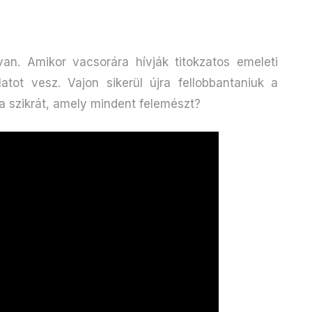
n. Amikor vacsorára hívják titokzatos emeleti
atot vesz. Vajon sikerül újra fellobbantaniuk a
a szikrát, amely mindent felemészt?