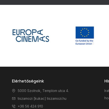
Elérhetőségeink
Hí
5000 Szolnok, Templom utca 4.
Ira
hog
tiszamozi [kukac] tiszamozi.hu
+36 56 424 910