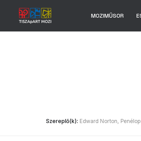
MOZIMŰSOR
E
Szereplő(k):
Edward Norton, Penélope