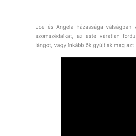
Joe és Angela házassága válságban va
szomszédaikat, az este váratlan fordul
lángot, vagy inkább ők gyújtják meg azt 