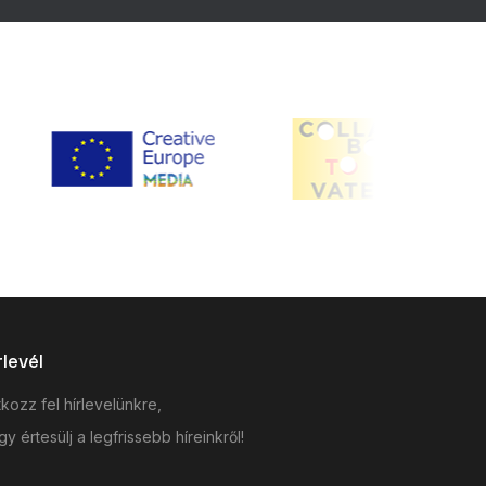
rlevél
tkozz fel hírlevelünkre,
y értesülj a legfrissebb híreinkről!