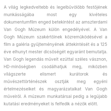
A világ legkedveltebb és legelbűvölőbb festőjének
munkásságába most egy kivételes
dokumentumfilm enged betekintést az amszterdami
Van Gogh Múzeum külön engedélyével. A Van
Gogh Múzeum szakértőinek közreműködésével a
film a galéria gyűjteményének áttekintését és a 125
éve elhunyt mester dicsőségét egyaránt bemutatja.
Van Gogh legendás műveit ezúttal széles vásznon,
HD-minőségben csodálhatjuk meg, miközben
világszerte elismert kurátorok és
művészettörténészek osztják meg egyéni
értelmezéseiket és magyarázataikat Van Gogh
műveiről. A múzeum munkatársai pedig a legújabb
kutatási eredményeket is felfedik a nézők előtt.