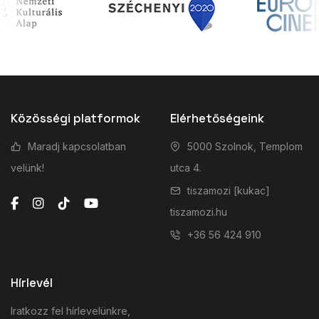
Közösségi platformok
Elérhetőségeink
Maradj kapcsolatban
5000 Szolnok, Templom
velünk!
utca 4.
tiszamozi [kukac]
tiszamozi.hu
+36 56 424 910
Hírlevél
Iratkozz fel hírlevelünkre,