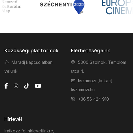
Közösségi platformok
Elérhetőségeink
Maradj kapcsolatban
5000 Szolnok, Templom
velünk!
utca 4.
tiszamozi [kukac]
tiszamozi.hu
+36 56 424 910
Hírlevél
Iratkozz fel hírlevelünkre,