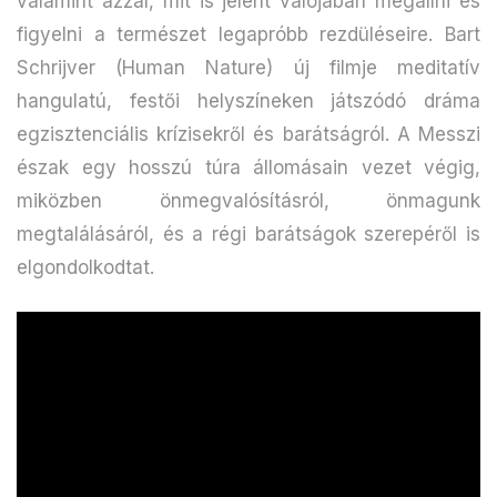
valamint azzal, mit is jelent valójában megállni és
figyelni a természet legapróbb rezdüléseire. Bart
Schrijver (Human Nature) új filmje meditatív
hangulatú, festői helyszíneken játszódó dráma
egzisztenciális krízisekről és barátságról. A Messzi
észak egy hosszú túra állomásain vezet végig,
miközben önmegvalósításról, önmagunk
megtalálásáról, és a régi barátságok szerepéről is
elgondolkodtat.