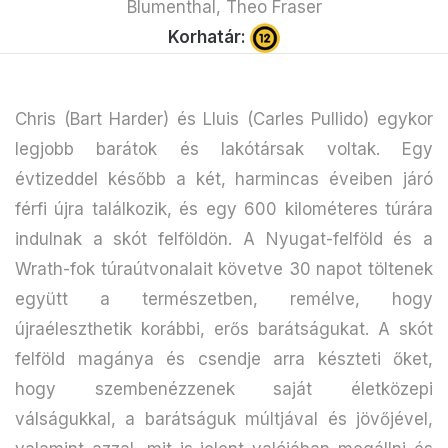
Blumenthal, Theo Fraser
Korhatár:
Chris (Bart Harder) és Lluis (Carles Pullido) egykor
legjobb barátok és lakótársak voltak. Egy
évtizeddel később a két, harmincas éveiben járó
férfi újra találkozik, és egy 600 kilométeres túrára
indulnak a skót felföldön. A Nyugat-felföld és a
Wrath-fok túraútvonalait követve 30 napot töltenek
együtt a természetben, remélve, hogy
újraéleszthetik korábbi, erős barátságukat. A skót
felföld magánya és csendje arra készteti őket,
hogy szembenézzenek saját életközepi
válságukkal, a barátságuk múltjával és jövőjével,