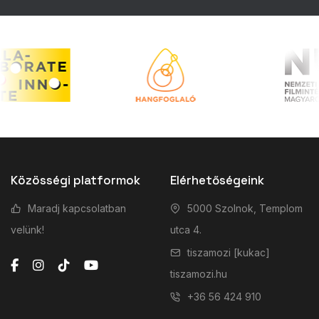
Közösségi platformok
Elérhetőségeink
Maradj kapcsolatban
5000 Szolnok, Templom
velünk!
utca 4.
tiszamozi [kukac]
tiszamozi.hu
+36 56 424 910