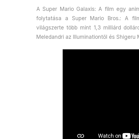
A Super Mario Galaxis: A film egy anim
folytatása a Super Mario Bros.: A fi
világszerte több mint 1,3 milliárd dollá
Meledandri az Illuminationtől és Shigeru