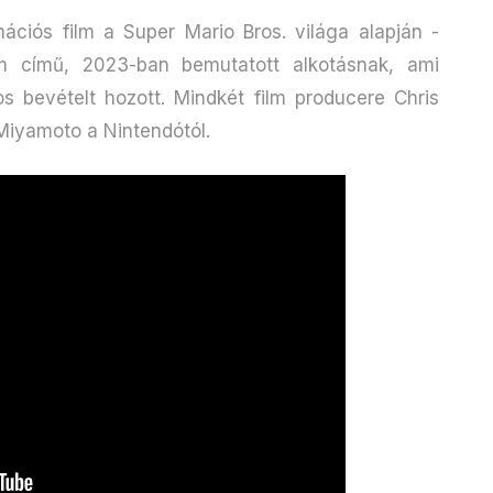
ációs film a Super Mario Bros. világa alapján -
lm című, 2023-ban bemutatott alkotásnak, ami
ros bevételt hozott. Mindkét film producere Chris
 Miyamoto a Nintendótól.