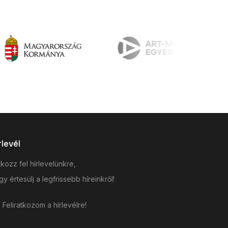
rlevél
tkozz fel hírlevelünkre,
y értesülj a legfrissebb híreinkről!
Feliratkozom a hírlevélre!