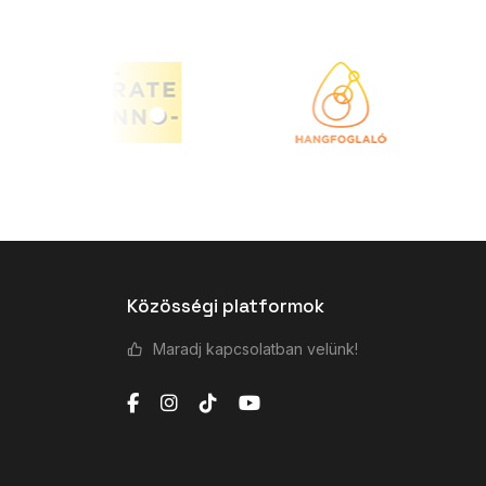
Közösségi platformok
Maradj kapcsolatban velünk!