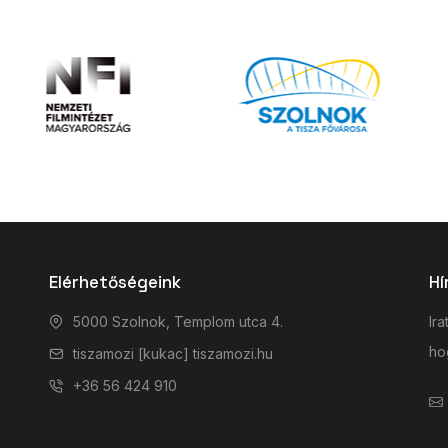
Elérhetőségeink
Hí
5000 Szolnok, Templom utca 4.
Ira
hog
tiszamozi [kukac] tiszamozi.hu
+36 56 424 910