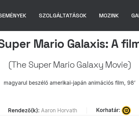
SEMÉNYEK
SZOLGÁLTATÁSOK
MOZINK
GA
Super Mario Galaxis: A fil
(The Super Mario Galaxy Movie)
magyarul beszélő amerikai-japán animációs film, 98’
Korhatár:
Rendező(k):
Aaron Horvath