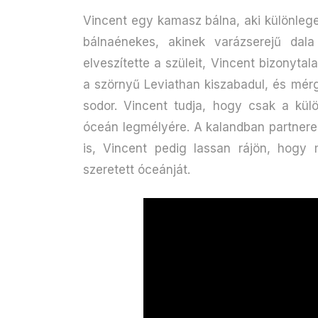
Vincent egy kamasz bálna, aki különlege
bálnaénekes, akinek varázserejű da
elveszítette a szüleit, Vincent bizonyt
a szörnyű Leviathan kiszabadul, és mérg
sodor. Vincent tudja, hogy csak a külö
óceán legmélyére. A kalandban partnere
is, Vincent pedig lassan rájön, hogy 
szeretett óceánját.