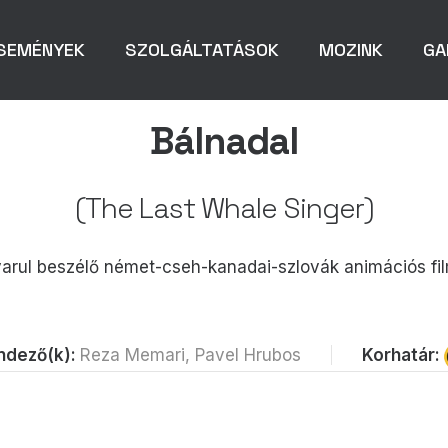
SEMÉNYEK
SZOLGÁLTATÁSOK
MOZINK
GA
Bálnadal
(The Last Whale Singer)
rul beszélő német-cseh-kanadai-szlovák animációs fil
Korhatár:
ndező(k):
Reza Memari, Pavel Hrubos