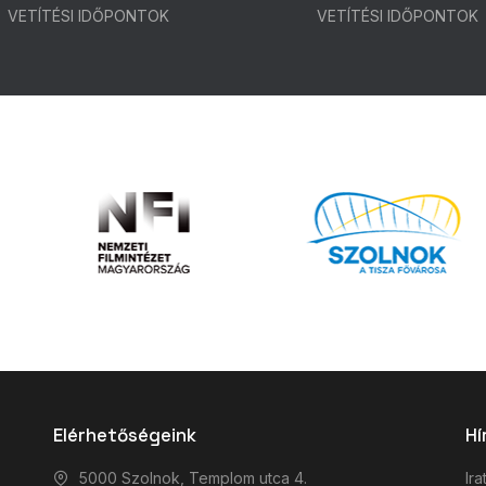
VETÍTÉSI IDŐPONTOK
VETÍTÉSI IDŐPONTOK
Elérhetőségeink
Hí
5000 Szolnok, Templom utca 4.
Ira