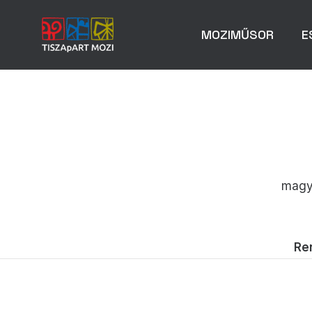
MOZIMŰSOR
E
magya
Re