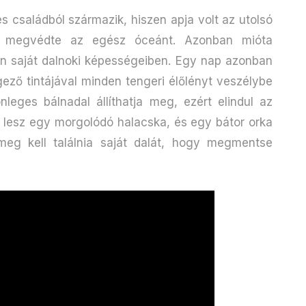
s családból származik, hiszen apja volt az utolsó
la megvédte az egész óceánt. Azonban mióta
alan saját dalnoki képességeiben. Egy nap azonban
ező tintájával minden tengeri élőlényt veszélybe
nleges bálnadal állíthatja meg, ezért elindul az
 lesz egy morgolódó halacska, és egy bátor orka
meg kell találnia saját dalát, hogy megmentse