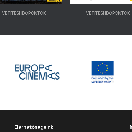
VETÍTÉSI IDŐPONTOK
VETÍTÉSI IDŐPONTOK
Elérhetőségeink
Hí