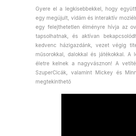
Gyere el a legkisebbekkel, hogy együt
egy megújult, vidám és interaktív mozi
egy felejthetetlen élményre hívja az o
tapsolhatnak, és aktívan bekapcsolód
kedvenc házigazdánk, vezet végig tite
műsorokkal, dalokkal és játékokkal. A
életre kelnek a nagyvásznon! A vetíté
SzuperCicák, valamint Mickey és Minni
megtekinthető