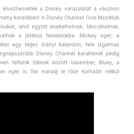
t élvezhessétek a Disney varázslatát a vásznon
élmény keretében! A Disney Channel Ovis Moziklub
visokat, ahol együtt énekelhetnek, táncolhatnak,
hatnak a játékos feladatokba. Mickey egér, a
ket egy teljes órányi kalandon, tele izgalmas
 legnépszerűbb Disney Channel karakterek pedig
sen feltűnik többek között Vasember, Bluey, a
e egér is. Ne maradj le róla! Korhatár nélkül