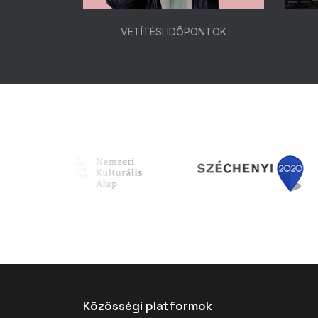
ONTOK
VETÍTÉSI IDŐPONTOK
Közösségi platformok