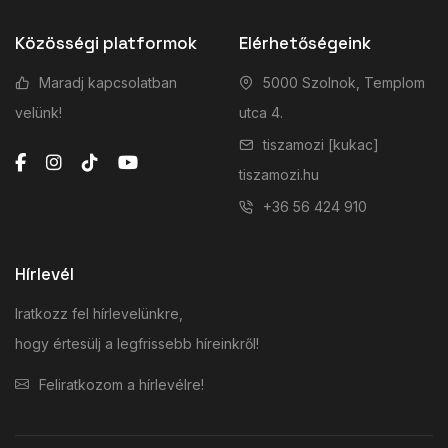
Közösségi platformok
Elérhetőségeink
Maradj kapcsolatban
5000 Szolnok, Templom
velünk!
utca 4.
tiszamozi [kukac]
tiszamozi.hu
+36 56 424 910
Hírlevél
Iratkozz fel hírlevelünkre,
hogy értesülj a legfrissebb híreinkről!
Feliratkozom a hírlevélre!