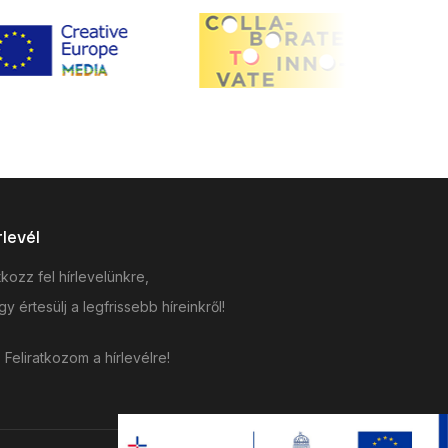
rlevél
tkozz fel hírlevelünkre,
y értesülj a legfrissebb híreinkről!
Feliratkozom a hírlevélre!