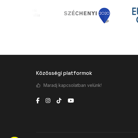
Közösségi platformok
Maradj kapcsolatban velünk!