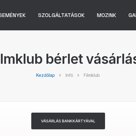
SEMÉNYEK
SZOLGÁLTATÁSOK
MOZINK
GA
ilmklub bérlet vásárlá
Kezdőlap
Infó
Filmklub