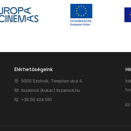
Elérhetőségeink
Hí
5000 Szolnok, Templom utca 4.
Ira
hog
tiszamozi [kukac] tiszamozi.hu
+36 56 424 910