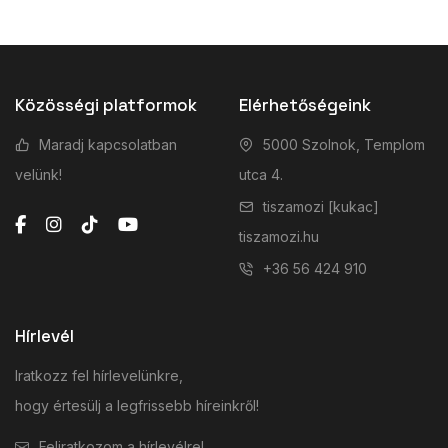
Közösségi platformok
Elérhetőségeink
Maradj kapcsolatban
5000 Szolnok, Templom
velünk!
utca 4.
tiszamozi [kukac]
tiszamozi.hu
+36 56 424 910
Hírlevél
Iratkozz fel hírlevelünkre,
hogy értesülj a legfrissebb híreinkről!
Feliratkozom a hírlevélre!