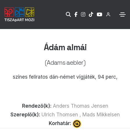
Ádám almái
(Adams aebler)
színes feliratos dán-német vígjáték, 94 perc,
Rendező(k):
Anders Thomas Jensen
Szereplő(k):
Ulrich Thomsen , Mads Mikkelsen
Korhatár: