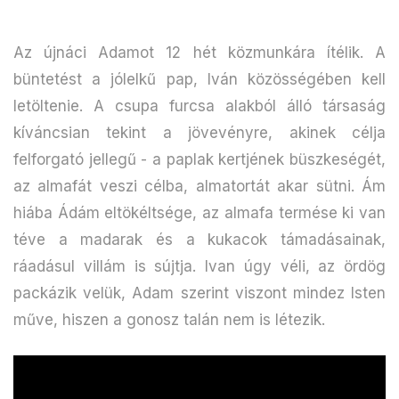
Az újnáci Adamot 12 hét közmunkára ítélik. A
büntetést a jólelkű pap, Iván közösségében kell
letöltenie. A csupa furcsa alakból álló társaság
kíváncsian tekint a jövevényre, akinek célja
felforgató jellegű - a paplak kertjének büszkeségét,
az almafát veszi célba, almatortát akar sütni. Ám
hiába Ádám eltökéltsége, az almafa termése ki van
téve a madarak és a kukacok támadásainak,
ráadásul villám is sújtja. Ivan úgy véli, az ördög
packázik velük, Adam szerint viszont mindez Isten
műve, hiszen a gonosz talán nem is létezik.