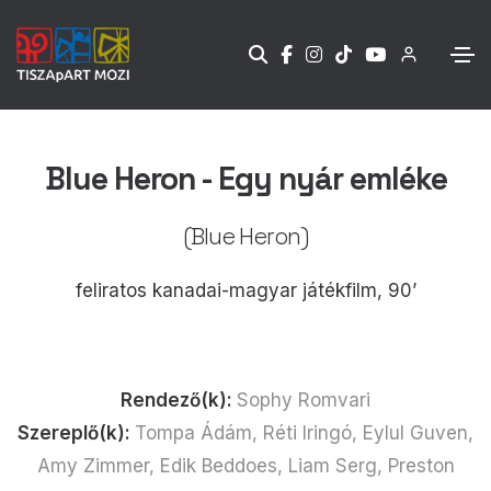
Blue Heron - Egy nyár emléke
(Blue Heron)
feliratos kanadai-magyar játékfilm, 90’
Rendező(k):
Sophy Romvari
Szereplő(k):
Tompa Ádám, Réti Iringó, Eylul Guven,
Amy Zimmer, Edik Beddoes, Liam Serg, Preston