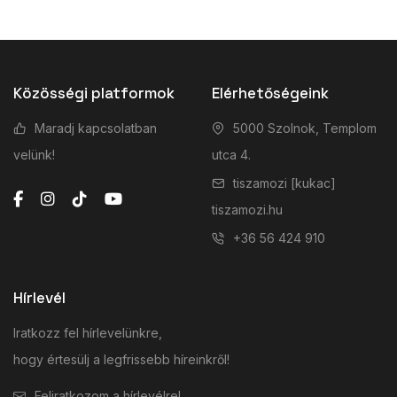
Közösségi platformok
Elérhetőségeink
Maradj kapcsolatban
5000 Szolnok, Templom
velünk!
utca 4.
tiszamozi [kukac]
tiszamozi.hu
+36 56 424 910
Hírlevél
Iratkozz fel hírlevelünkre,
hogy értesülj a legfrissebb híreinkről!
Feliratkozom a hírlevélre!