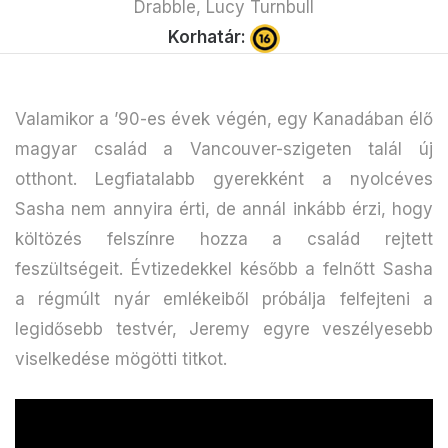
Drabble, Lucy Turnbull
Korhatár:
Valamikor a ’90-es évek végén, egy Kanadában élő
magyar család a Vancouver-szigeten talál új
otthont. Legfiatalabb gyerekként a nyolcéves
Sasha nem annyira érti, de annál inkább érzi, hogy
költözés felszínre hozza a család rejtett
feszültségeit. Évtizedekkel később a felnőtt Sasha
a régmúlt nyár emlékeiből próbálja felfejteni a
legidősebb testvér, Jeremy egyre veszélyesebb
viselkedése mögötti titkot.