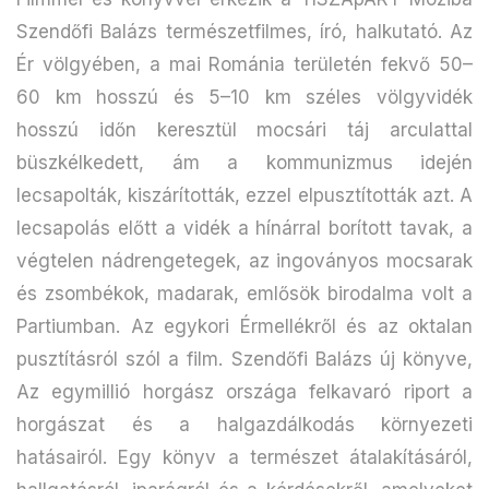
Szendőfi Balázs természetfilmes, író, halkutató. Az
Ér völgyében, a mai Románia területén fekvő 50–
60 km hosszú és 5–10 km széles völgyvidék
hosszú időn keresztül mocsári táj arculattal
büszkélkedett, ám a kommunizmus idején
lecsapolták, kiszárították, ezzel elpusztították azt. A
lecsapolás előtt a vidék a hínárral borított tavak, a
végtelen nádrengetegek, az ingoványos mocsarak
és zsombékok, madarak, emlősök birodalma volt a
Partiumban. Az egykori Érmellékről és az oktalan
pusztításról szól a film. Szendőfi Balázs új könyve,
Az egymillió horgász országa felkavaró riport a
horgászat és a halgazdálkodás környezeti
hatásairól. Egy könyv a természet átalakításáról,