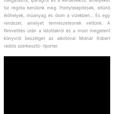
hallgatásról, iparágról és a kérdésekről, amelyeket
túl régóta kerülünk meg. Pontytelepítések, eltűnő
élőhelyek, műanyag és ólom a vizekben… És egy
rendszer, amelyet természetesnek vettünk. A
filmvetítés után a látottakról és a most megjelent
könyvről beszélget az alkotóval Molnár Róbert
rádiós szerkesztő- riporter.