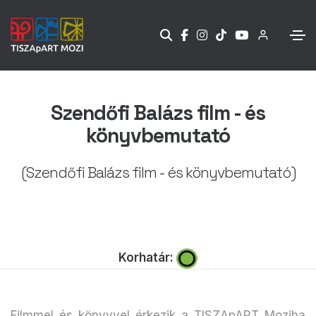
Szendőfi Balázs film - és
könyvbemutató
(Szendőfi Balázs film - és könyvbemutató)
Korhatár:
Filmmel és könyvvel érkezik a TISZApART Moziba