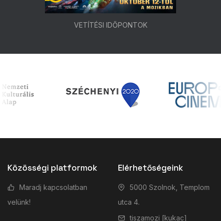
VETÍTÉSI IDŐPONTOK
Közösségi platformok
Elérhetőségeink
Maradj kapcsolatban
5000 Szolnok, Templom
velünk!
utca 4.
tiszamozi [kukac]