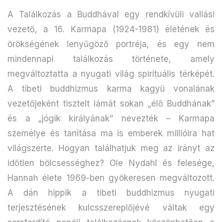
A Találkozás a Buddhával egy rendkívüli vallási
vezető, a 16. Karmapa (1924-1981) életének és
örökségének lenyűgöző portréja, és egy nem
mindennapi találkozás története, amely
megváltoztatta a nyugati világ spirituális térképét.
A tibeti buddhizmus karma kagyü vonalának
vezetőjeként tisztelt lámát sokan „élő Buddhának”
és a „jógik királyának” nevezték – Karmapa
személye és tanítása ma is emberek millióira hat
világszerte. Hogyan találhatjuk meg az irányt az
időtlen bölcsességhez? Ole Nydahl és felesége,
Hannah élete 1969-ben gyökeresen megváltozott.
A dán hippik a tibeti buddhizmus nyugati
terjesztésének kulcsszereplőjévé váltak egy