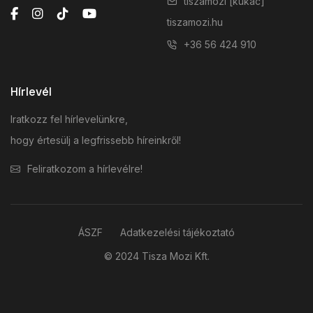
tiszamozi [kukac]
tiszamozi.hu
+36 56 424 910
Hírlevél
Iratkozz fel hírlevelünkre,
hogy értesülj a legfrissebb híreinkről!
Feliratkozom a hírlevélre!
ÁSZF
Adatkezelési tájékoztató
© 2024 Tisza Mozi Kft.