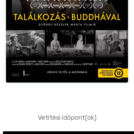
Vetítési időpont(ok)