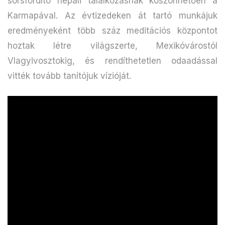
sorsfordító nepáli találkozásnak köszönhetően a
Karmapával. Az évtizedeken át tartó munkájuk
eredményeként több száz meditációs központot
hoztak létre világszerte, Mexikóvárostól
Vlagyivosztokig, és rendíthetetlen odaadással
vitték tovább tanítójuk vízióját.