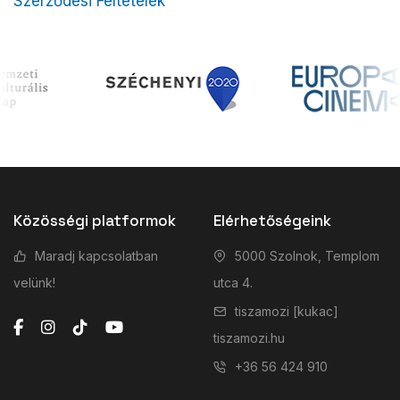
Szerződési Feltételek
Közösségi platformok
Elérhetőségeink
Maradj kapcsolatban
5000 Szolnok, Templom
velünk!
utca 4.
tiszamozi [kukac]
tiszamozi.hu
+36 56 424 910