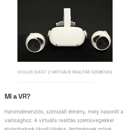
OCULUS QUEST 2 VIRTUÁLIS REALITÁS SZEMÜVEG
Mi a VR?
Háromdimenziós, szimulált élmény, mely hasonlít a
valósághoz. A virtuális realitás szemüvegekkel
elutazhatunk távoli tájakra, festmények mögé