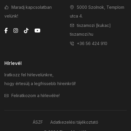
Maradj kapcsolatban
5000 Szolnok, Templom
velünk!
utca 4.
tiszamozi [kukac]
tiszamozi.hu
+36 56 424 910
Hírlevél
Iratkozz fel hírlevelünkre,
hogy értesülj a legfrissebb híreinkről!
Feliratkozom a hírlevélre!
ÁSZF
Adatkezelési tájékoztató