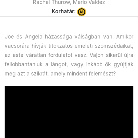
Rachel Thurow, Mario Valdez
Korhatár:
Joe és Angela házassága válságban van. Amikor
vacsorára hívják titokzatos emeleti szomszédaikat,
az este váratlan fordulatot vesz. Vajon sikerül újra
fellobbantaniuk a lángot, vagy inkább ők gyújtják
meg azt a szikrát, amely mindent felemészt?