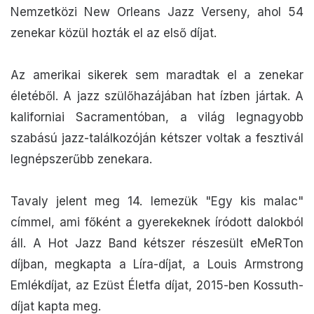
Nemzetközi New Orleans Jazz Verseny, ahol 54
zenekar közül hozták el az első díjat.
Az amerikai sikerek sem maradtak el a zenekar
életéből. A jazz szülőhazájában hat ízben jártak. A
kaliforniai Sacramentóban, a világ legnagyobb
szabású jazz-találkozóján kétszer voltak a fesztivál
legnépszerűbb zenekara.
Tavaly jelent meg 14. lemezük "Egy kis malac"
címmel, ami főként a gyerekeknek íródott dalokból
áll. A Hot Jazz Band kétszer részesült eMeRTon
díjban, megkapta a Líra-díjat, a Louis Armstrong
Emlékdíjat, az Ezüst Életfa díjat, 2015-ben Kossuth-
díjat kapta meg.