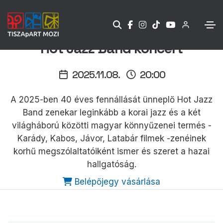
Hot Jazz Band koncert
2025.11.08.
20:00
A 2025-ben 40 éves fennállását ünneplő Hot Jazz
Band zenekar leginkább a korai jazz és a két
világháború közötti magyar könnyűzenei termés -
Karády, Kabos, Jávor, Latabár filmek -zenéinek
korhű megszólaltatóiként ismer és szeret a hazai
hallgatóság.
Belépőjegy vásárlása