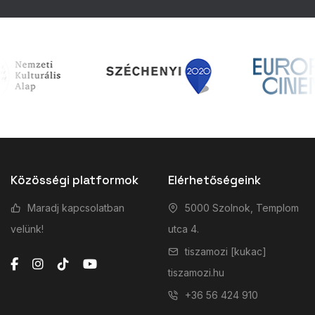
Közösségi platformok
Elérhetőségeink
Maradj kapcsolatban
5000 Szolnok, Templom
velünk!
utca 4.
tiszamozi [kukac]
tiszamozi.hu
+36 56 424 910