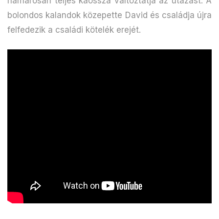
hamarosan teljes káosszá változtatja az utazást. A
bolondos kalandok közepette David és családja újra
felfedezik a családi kötelék erejét.