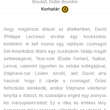
Boudali, Didier Bourdon
Korhatár:
Hogy megőrizze állását az állatkertben, David
(Philippe Lacheau) elvállal egy kockázatos
küldetést: el kell hoznia egy rejtélyes csomagot
Dél-Amerikából. Máris egy óceánjárón találja magát
exfeleségével, Tess-szel (Élodie Fontan), fiukkal,
Leóval, valamint ügyetlen és ostoba kollégájával,
Stéphane-nal (Julien Arruti), akit David arra
használ, hogy ő cipelje a csomagot. Óriási
felfordulás kerekedik, amikor Stéphane véletlenül
kinyitja a dobozt, és szabadjára enged egy aranyos
kis marsupilami-bébit. Ez a ritka és értékes lény