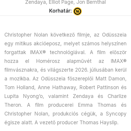
Zendaya, Elliot Page, Jon Bernthal
Korhatár:
Christopher Nolan következő filmje, az Odüsszeia
egy mitikus akcióeposz, melyet számos helyszínen
forgattak IMAX® technológiával. A film először
hozza el Homérosz alapművét az IMAX®
filmvásznakra, és világszerte 2026. júliusában kerül
a mozikba. Az Odüsszeia főszereplői Matt Damon,
Tom Holland, Anne Hathaway, Robert Pattinson és
Lupita Nyong’o, valamint Zendaya és Charlize
Theron. A film producerei Emma Thomas és
Christopher Nolan, produkciós cégük, a Syncopy
égisze alatt. A vezető producer Thomas Hayslip.