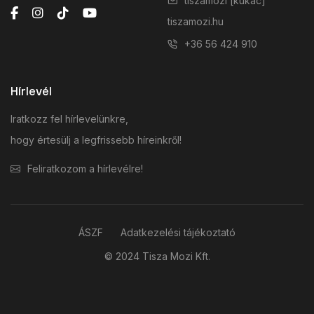
tiszamozi [kukac]
tiszamozi.hu
+36 56 424 910
Hírlevél
Iratkozz fel hírlevelünkre,
hogy értesülj a legfrissebb híreinkről!
Feliratkozom a hírlevélre!
ÁSZF
Adatkezelési tájékoztató
© 2024 Tisza Mozi Kft.