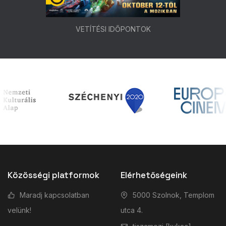
VETÍTÉSI IDŐPONTOK
Közösségi platformok
Elérhetőségeink
Maradj kapcsolatban
5000 Szolnok, Templom
velünk!
utca 4.