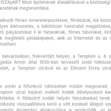
 TISZApART Mozi épületének átalakításával a közösségi t
nyezetének megteremtése.
alkozik filmes ismereterjesztéssel, filmklubok, kis köz
lyes életvezetés, a kábítószer használat megelőzése
író pályázatokat ír ki fiataloknak, filmes táborokat, ki
k megfelelő példaképeket, akik az internetet és az 
osítani.
ok belvárosában, frekventált helyen, a Templom u. 4. 
gedűs Ármin által 1930-ban tervezett zsidó hitközsé
épület, a Templom utcával és az Ellmann Elvira utcá
tás során a főfunkció változatlan módon megmarad, 
plom utcai bejárat melletti irodák áthelyezésre ke
tőtérbe. A földszinti irodák helyén felszabaduló ter
kzata visszaállításra kerül a vélt korabeli állapot sz
apostetős épületrész ablakosztása is rendeződik, az 