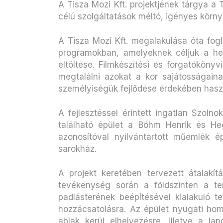
A Tisza Mozi Kft. projektjének tárgya a
célú szolgáltatások méltó, igényes kör
A Tisza Mozi Kft. megalakulása óta fogl
programokban, amelyeknek céljuk a he
eltöltése. Filmkészítési és forgatókönyv
megtalálni azokat a kor sajátosságaina
személyiségük fejlődése érdekében haszn
A fejlesztéssel érintett ingatlan Szoln
található épület a Böhm Henrik és He
azonosítóval nyilvántartott műemlék 
sarokház.
A projekt keretében tervezett átalakí
tevékenység során a földszinten a tem
padlásterének beépítésével kialakuló te
hozzácsatolásra. Az épület nyugati homlo
ablak kerül elhelyezésre, illetve a l