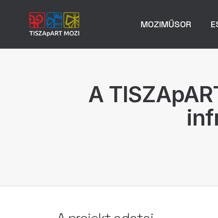
MOZIMŰSOR
E
A TISZApART 
inf