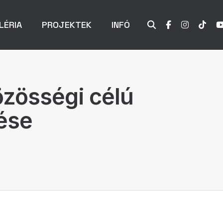
LÉRIA
PROJEKTEK
INFÓ
özösségi célú
tése