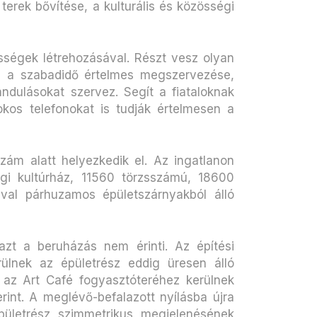
erek bővítése, a kulturális és közösségi
össégek létrehozásával. Részt vesz olyan
, a szabadidő értelmes megszervezése,
rándulásokat szervez. Segít a fiataloknak
okos telefonokat is tudják értelmesen a
szám alatt helyezkedik el. Az ingatlanon
gi kultúrház, 11560 törzsszámú, 18600
val párhuzamos épületszárnyakból álló
azt a beruházás nem érinti. Az építési
rülnek az épületrész eddig üresen álló
ek az Art Café fogyasztóteréhez kerülnek
erint. A meglévő-befalazott nyílásba újra
épületrész szimmetrikus megjelenésének