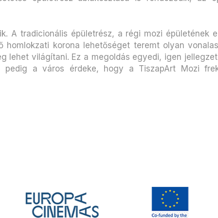
k. A tradicionális épületrész, a régi mozi épületének
ő homlokzati korona lehetőséget teremt olyan vonalas
lehet világítani. Ez a megoldás egyedi, igen jellegzetes
 pedig a város érdeke, hogy a TiszapArt Mozi frekve