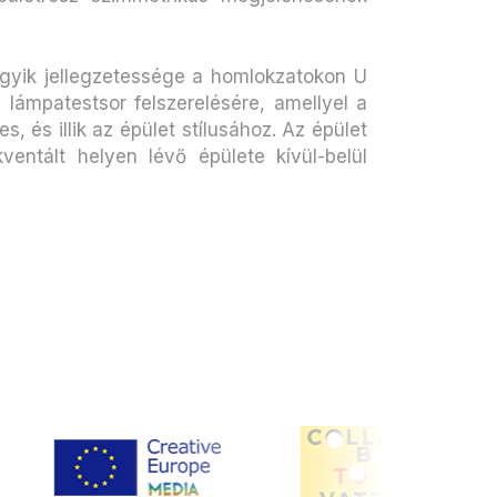
 egyik jellegzetessége a homlokzatokon U
 lámpatestsor felszerelésére, amellyel a
, és illik az épület stílusához. Az épület
ntált helyen lévő épülete kívül-belül