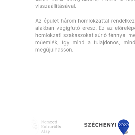
visszaállításával.
Az épület három homlokzattal rendelkezi
alakban végigfutó eresz. Ez az előrelép
homlokzati szakaszokat súrló fénnyel meg 
műemlék, így mind a tulajdonos, mind
megújulhasson.