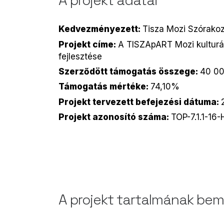
A projekt adatai
Kedvezményezett:
Tisza Mozi Szórakoz
Projekt címe:
A TISZApART Mozi kulturáli
fejlesztése
Szerződött támogatás összege:
40 00
Támogatás mértéke:
74,10%
Projekt tervezett befejezési dátuma:
Projekt azonosító száma:
TOP-7.1.1-16
A projekt tartalmának be