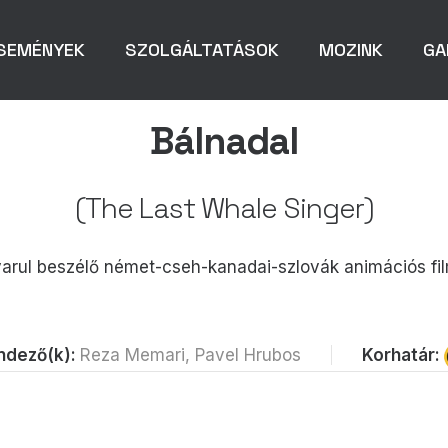
SEMÉNYEK
SZOLGÁLTATÁSOK
MOZINK
GA
Bálnadal
(The Last Whale Singer)
rul beszélő német-cseh-kanadai-szlovák animációs fil
Korhatár:
ndező(k):
Reza Memari, Pavel Hrubos