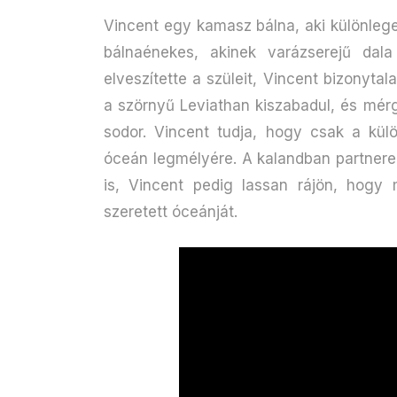
Vincent egy kamasz bálna, aki különlege
bálnaénekes, akinek varázserejű da
elveszítette a szüleit, Vincent bizonyt
a szörnyű Leviathan kiszabadul, és mérg
sodor. Vincent tudja, hogy csak a külö
óceán legmélyére. A kalandban partnere
is, Vincent pedig lassan rájön, hogy 
szeretett óceánját.