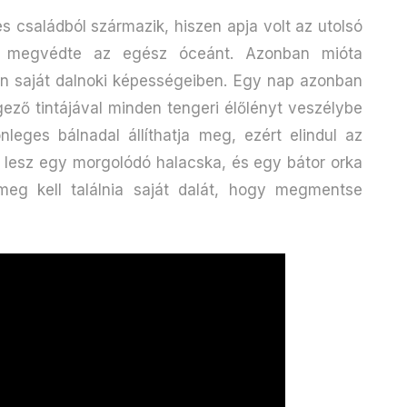
s családból származik, hiszen apja volt az utolsó
la megvédte az egész óceánt. Azonban mióta
alan saját dalnoki képességeiben. Egy nap azonban
ező tintájával minden tengeri élőlényt veszélybe
nleges bálnadal állíthatja meg, ezért elindul az
 lesz egy morgolódó halacska, és egy bátor orka
meg kell találnia saját dalát, hogy megmentse