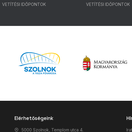
VETÍTÉSI IDŐPONTOK
VETÍTÉSI IDŐPONTOK
Elérhetőségeink
Hí
5000 Szolnok, Templom utca 4.
Ira