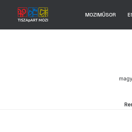
MOZIMŰSOR
E
magya
Re