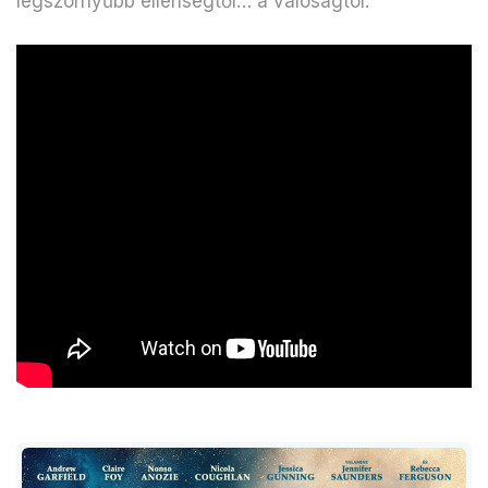
legszörnyűbb ellenségtől… a valóságtól.