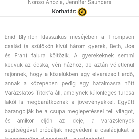
Nonso Anozie, Jennifer Saunders
Korhatár:
Enid Blynton klasszikus meséjében a Thompson
család (a szülőkön kívül három gyerek, Beth, Joe
és Fran) falura költözik. A gyerekeknek semmi
kedvük az ócska, vén házhoz, de aztán véletlenül
rájönnek, hogy a közelükben egy elvarázsolt erdő,
annak a közepében pedig egy hatalmasra nőtt
Varázslatos Titokfa áll, amelynek különleges furcsa
lakói is megbarátkoznak a jövevényekkel. Együtt
barangolják be a csupa meglepetéssel teli világot,
és amikor eljön az ideje, a varázslények
segítségével próbálják megvédeni a családjukat a