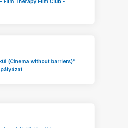
 - Film Therapy Film Club -
kül (Cinema without barriers)"
 pályázat