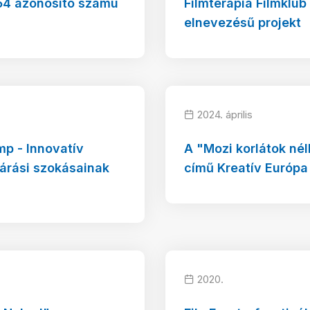
4 azonosító számú
Filmterápia Filmklub
elnevezésű projekt
2024. április
p - Innovatív
A "Mozi korlátok nél
járási szokásainak
című Kreatív Európa
2020.