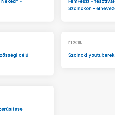
i Neked" -
FilmFeszt - fesztivá
Szolnokon - elnevez
2019.
özösségi célú
Szolnoki youtuberek
zerűsítése