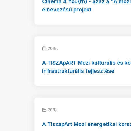
Cinema 4 You(th) - azaz a "A moz
elnevezésű projekt
2019.
A TISZApART Mozi kulturális és k
infrastrukturális fejlesztése
2018.
A TiszapArt Mozi energetikai kors