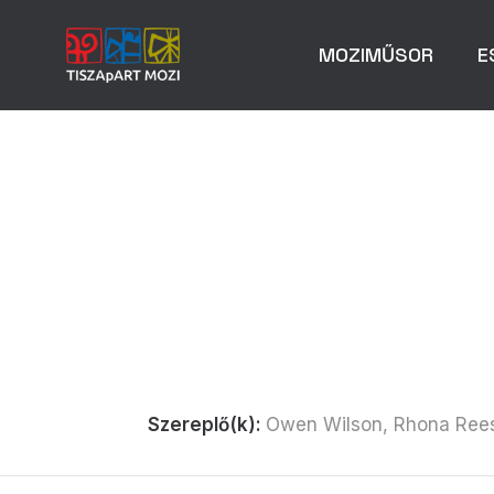
MOZIMŰSOR
E
Szereplő(k):
Owen Wilson, Rhona Rees,