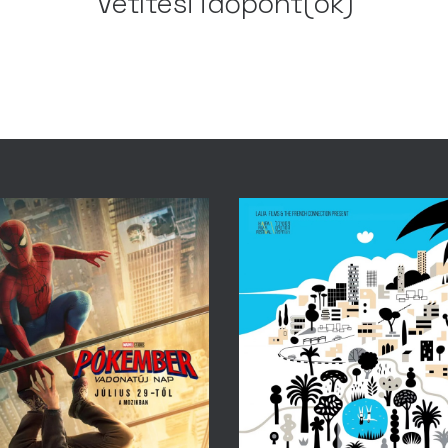
Vetítési időpont(ok)