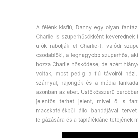
A félénk kisfiú, Danny egy olyan fantá
Charlie is szuperhősökként keverednek 
ufók rabolják el Charlie-t, valódi szup
csodablöki, a legnagyobb szuperhős, aki
hozza Charlie hősködése, de azért hiányol
voltak, most pedig a fiú távolról né
szárnyal, rajongók és a média lankad
azonban az ebet. Üstökösszerű berobba
jelentős terhet jelent, mivel ő is fan
macskafélékből álló bandájával terv
leigázására és a tápláléklánc tetejének m