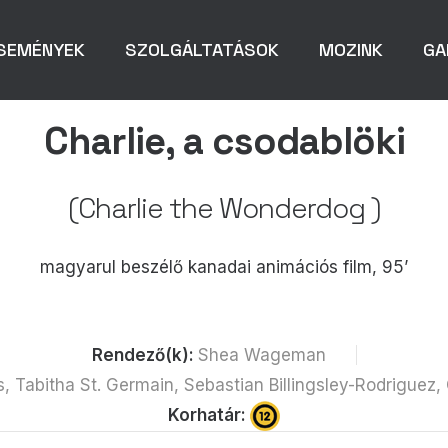
SEMÉNYEK
SZOLGÁLTATÁSOK
MOZINK
GA
Charlie, a csodablöki
(Charlie the Wonderdog )
magyarul beszélő kanadai animációs film, 95’
Rendező(k):
Shea Wageman
 Tabitha St. Germain, Sebastian Billingsley-Rodriguez,
Korhatár: