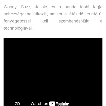
Woody, Buzz, Jessie és a banda többi tagja
nehézségekbe ütközik, amikor a játékidőt érintő új
fenyegetéssel kell szembenézniük: a
technológiával.