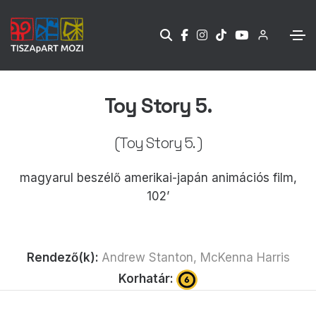
Toy Story 5.
(Toy Story 5. )
magyarul beszélő amerikai-japán animációs film,
102’
Rendező(k):
Andrew Stanton, McKenna Harris
Korhatár: