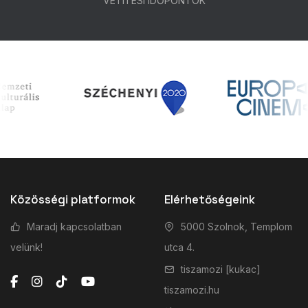
VETÍTÉSI IDŐPONTOK
Közösségi platformok
Elérhetőségeink
Maradj kapcsolatban
5000 Szolnok, Templom
velünk!
utca 4.
tiszamozi [kukac]
tiszamozi.hu