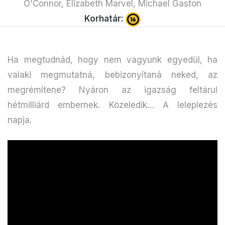
O'Connor, Elizabeth Marvel, Michael Gaston
Korhatár:
Ha megtudnád, hogy nem vagyunk egyedül, ha
valaki megmutatná, bebizonyítaná neked, az
megrémítene? Nyáron az igazság feltárul
hétmilliárd embernek. Közeledik… A leleplezés
napja.