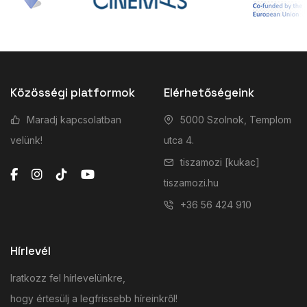
Közösségi platformok
Elérhetőségeink
Maradj kapcsolatban
5000 Szolnok, Templom
velünk!
utca 4.
tiszamozi [kukac]
tiszamozi.hu
+36 56 424 910
Hírlevél
Iratkozz fel hírlevelünkre,
hogy értesülj a legfrissebb híreinkről!