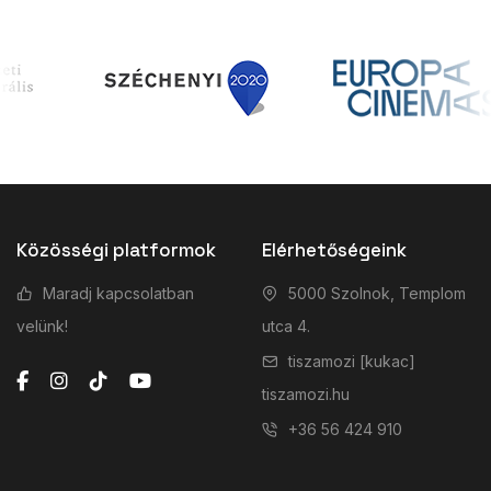
Közösségi platformok
Elérhetőségeink
Maradj kapcsolatban
5000 Szolnok, Templom
velünk!
utca 4.
tiszamozi [kukac]
tiszamozi.hu
+36 56 424 910