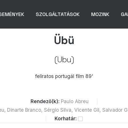
SEMÉNYEK
SZOLGÁLTATÁSOK
MOZINK
GA
Übü
(Ubu)
feliratos portugál film 89'
Rendező(k):
Paulo Abreu
eu, Dinarte Branco, Sérgio Silva, Vicente Gil, Salvador G
Korhatár: