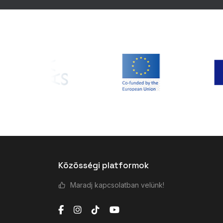
Közösségi platformok
Maradj kapcsolatban velünk!