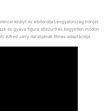
encel királyt és elbitorolja Lengyelország trónját.
szk és gyáva figura abszurd és kegyetlen módon
ti. Alfred Jarry darabjának filmes adaptációja.