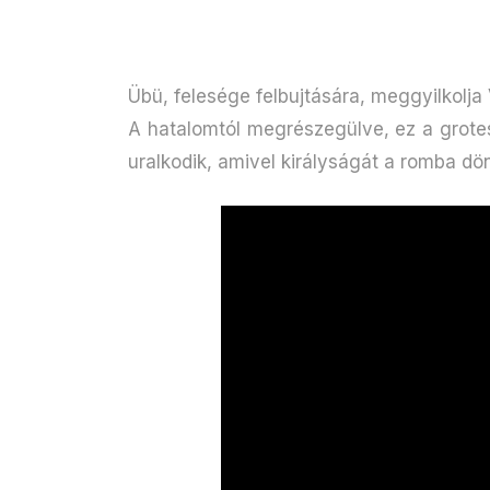
Übü, felesége felbujtására, meggyilkolja V
A hatalomtól megrészegülve, ez a grote
uralkodik, amivel királyságát a romba dön