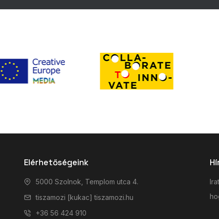
Elérhetőségeink
Hí
5000 Szolnok, Templom utca 4.
Ira
hog
tiszamozi [kukac] tiszamozi.hu
+36 56 424 910