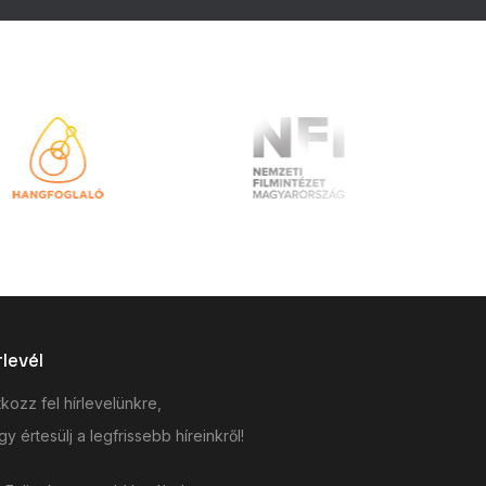
rlevél
tkozz fel hírlevelünkre,
y értesülj a legfrissebb híreinkről!