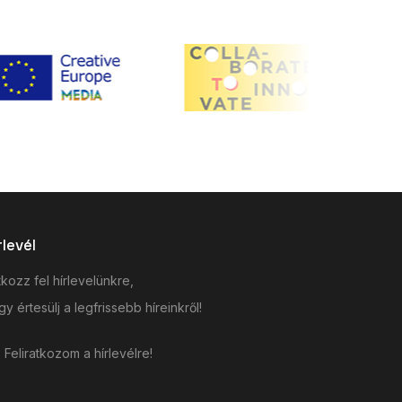
rlevél
tkozz fel hírlevelünkre,
y értesülj a legfrissebb híreinkről!
Feliratkozom a hírlevélre!