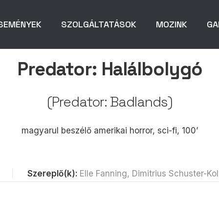
SEMÉNYEK
SZOLGÁLTATÁSOK
MOZINK
GA
Predator: Halálbolygó
(Predator: Badlands)
magyarul beszélő amerikai horror, sci-fi, 100’
Szereplő(k):
Elle Fanning, Dimitrius Schuster-K