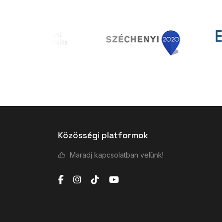
Közösségi platformok
Maradj kapcsolatban velünk!