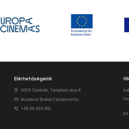
Elérhetőségeink
Hí
5000 Szolnok, Templom utca 4.
Ira
hog
tiszamozi [kukac] tiszamozi.hu
+36 56 424 910