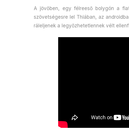
A jövőben, egy félreeső bolygón a fiat
szövetségesre lel Thiában, az androidba
ráleljenek a legyőzhetetlennek vélt ellenf