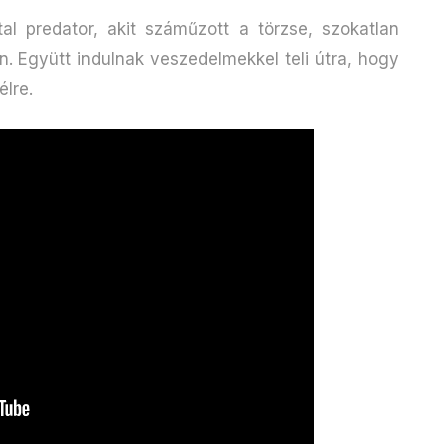
al predator, akit száműzott a törzse, szokatlan
n. Együtt indulnak veszedelmekkel teli útra, hogy
élre.