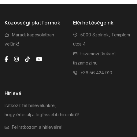
Közösségi platformok
Elérhetőségeink
Maradj kapcsolatban
5000 Szolnok, Templom
velünk!
utca 4.
tiszamozi [kukac]
tiszamozi.hu
+36 56 424 910
Hírlevél
Iratkozz fel hírlevelünkre,
hogy értesülj a legfrissebb híreinkről!
Feliratkozom a hírlevélre!