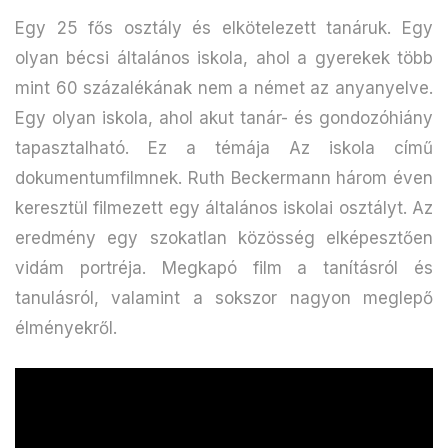
Egy 25 fős osztály és elkötelezett tanáruk. Egy
olyan bécsi általános iskola, ahol a gyerekek több
mint 60 százalékának nem a német az anyanyelve.
Egy olyan iskola, ahol akut tanár- és gondozóhiány
tapasztalható. Ez a témája Az iskola című
dokumentumfilmnek. Ruth Beckermann három éven
keresztül filmezett egy általános iskolai osztályt. Az
eredmény egy szokatlan közösség elképesztően
vidám portréja. Megkapó film a tanításról és
tanulásról, valamint a sokszor nagyon meglepő
élményekről.