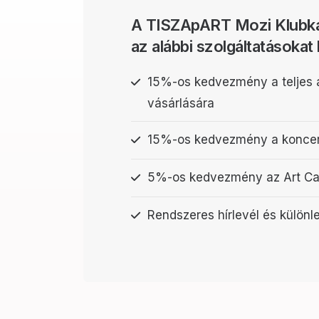
A TISZApART Mozi Klubká
az alábbi szolgáltatásokat 
15%-os kedvezmény a teljes
vásárlására
15%-os kedvezmény a koncert
5%-os kedvezmény az Art C
Rendszeres hírlevél és külön