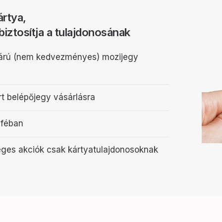
rtya,
biztosítja a tulajdonosának
 árú (nem kedvezményes) mozijegy
 belépőjegy vásárlásra
aféban
leges akciók csak kártyatulajdonosoknak