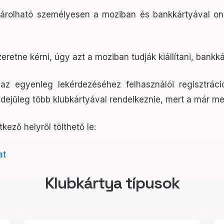
olható személyesen a moziban és bankkártyával online
eretne kérni, úgy azt a moziban tudják kiállítani, bankk
 az egyenleg lekérdezéséhez felhasználói regisztrác
dejűleg több klubkártyával rendelkeznie, mert a már me
kező helyről tölthető le:
at
Klubkártya típusok