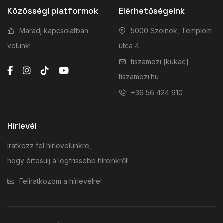
Közösségi platformok
Elérhetőségeink
Maradj kapcsolatban
5000 Szolnok, Templom
velünk!
utca 4.
tiszamozi [kukac]
tiszamozi.hu
+36 56 424 910
Hírlevél
Iratkozz fel hírlevelünkre,
hogy értesülj a legfrissebb híreinkről!
Feliratkozom a hírlevélre!