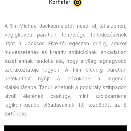
Korhatár:
A film Michael Jackson életét meséli el, túl a zenén,
végigköveti páratlan tehetsége felfedezésének
útját a Jackson Five-tól egészen odáig, amikor
művészetének és kreatív ambícióinak lankadatlan
tüzét annak rendelte alá, hogy a világ legnagyobb
szórakoztatója legyen. A film eleddig páratlan
betekintést nyújt a nézőknek a legenda
kialakulásába. Tanúi lehetünk a popkirály színpadon
kívüli életének csakúgy, mint szólókarrierje
legikonikusabb előadásainak. Itt kezdődött az ő
története.