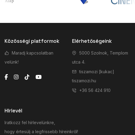
Közösségi platformok
Elérhetőségeink
Maradj kapcsolatban
5000 Szolnok, Templom
velünk!
utca 4.
tiszamozi [kukac]
tiszamozi.hu
+36 56 424 910
Hírlevél
Iratkozz fel hírlevelünkre,
hogy értesülj a legfrissebb híreinkről!