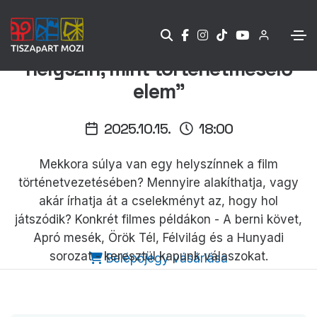
Szász Attila MESTERKURZUSA: „A
helyszín, mint történetmesélő
elem”
2025.10.15.
18:00
Mekkora súlya van egy helyszínnek a film
történetvezetésében? Mennyire alakíthatja, vagy
akár írhatja át a cselekményt az, hogy hol
játszódik? Konkrét filmes példákon - A berni követ,
Apró mesék, Örök Tél, Félvilág és a Hunyadi
sorozat - keresztül kapunk válaszokat.
Belépőjegy vásárlása