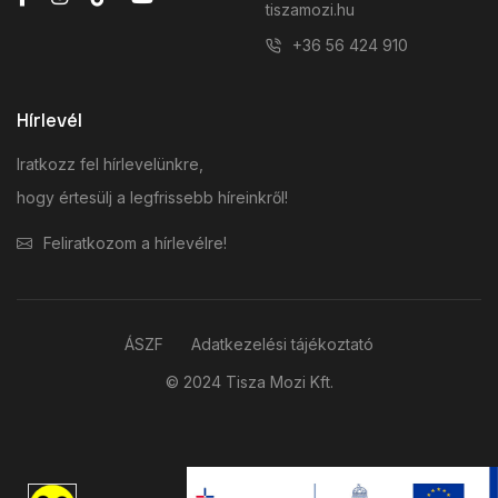
tiszamozi.hu
+36 56 424 910
Hírlevél
Iratkozz fel hírlevelünkre,
hogy értesülj a legfrissebb híreinkről!
Feliratkozom a hírlevélre!
ÁSZF
Adatkezelési tájékoztató
© 2024 Tisza Mozi Kft.