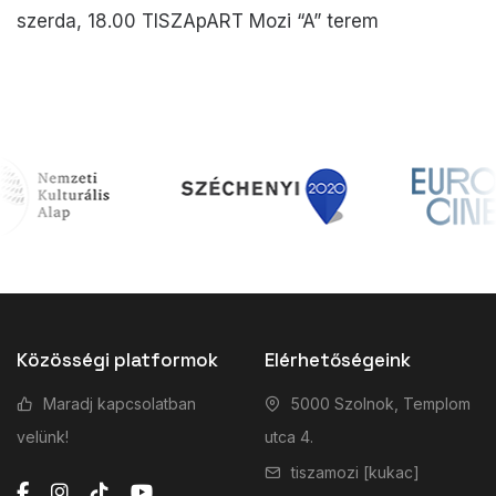
szerda, 18.00 TISZApART Mozi “A” terem
Közösségi platformok
Elérhetőségeink
Maradj kapcsolatban
5000 Szolnok, Templom
velünk!
utca 4.
tiszamozi [kukac]