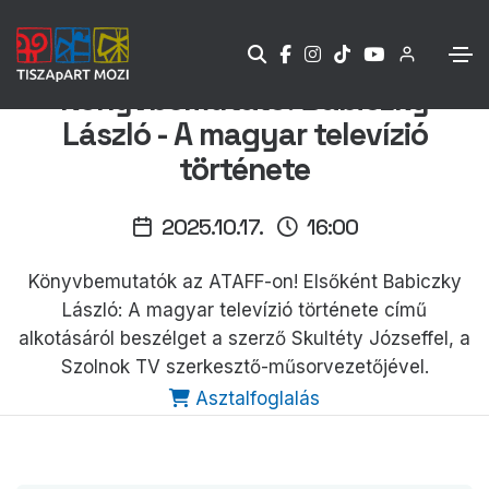
Könyvbemutató: Babiczky
László - A magyar televízió
története
2025.10.17.
16:00
Könyvbemutatók az ATAFF-on! Elsőként Babiczky
László: A magyar televízió története című
alkotásáról beszélget a szerző Skultéty Józseffel, a
Szolnok TV szerkesztő-műsorvezetőjével.
Asztalfoglalás