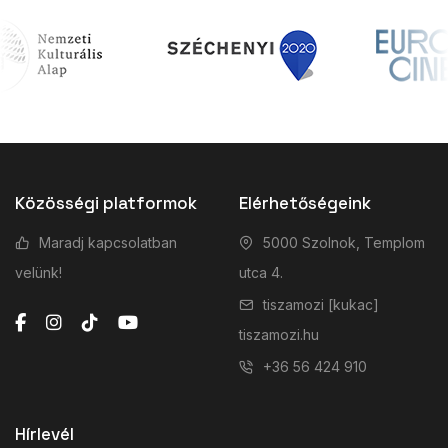
Közösségi platformok
Elérhetőségeink
Maradj kapcsolatban
5000 Szolnok, Templom
velünk!
utca 4.
tiszamozi [kukac]
tiszamozi.hu
+36 56 424 910
Hírlevél