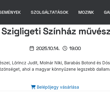
SEMÉNYEK
SZOLGÁLTATÁSOK
MOZINK
GA
Szigligeti Színház művés
2025.10.14.
19:00
észei, Lőrincz Judit, Molnár Niki, Barabás Botond és D
közönséget, ahol a magyar könnyűzene legszebb dallama
Belépőjegy vásárlása