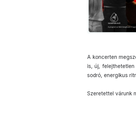
A koncerten megszól
is, új, felejthetetl
sodró, energikus ri
Szeretettel várunk 