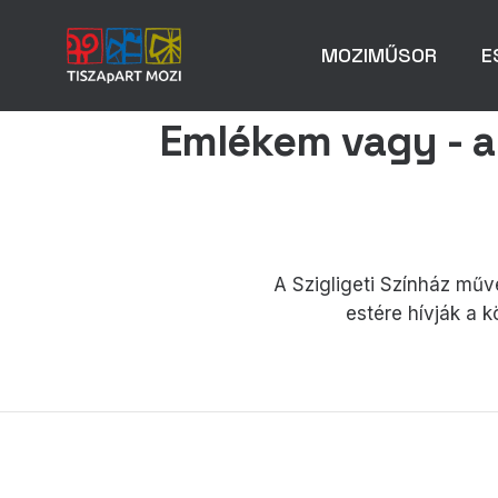
MOZIMŰSOR
E
Emlékem vagy - a 
A Szigligeti Színház műv
estére hívják a 