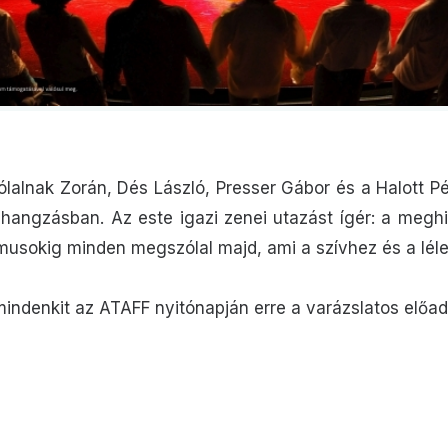
alnak Zorán, Dés László, Presser Gábor és a Halott Pé
en hangzásban. Az este igazi zenei utazást ígér: a meghit
tmusokig minden megszólal majd, ami a szívhez és a léle
mindenkit az ATAFF nyitónapján erre a varázslatos előad