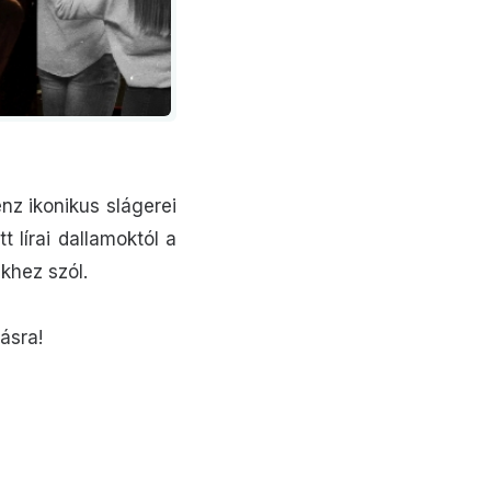
nz ikonikus slágerei
t lírai dallamoktól a
khez szól.
ásra!