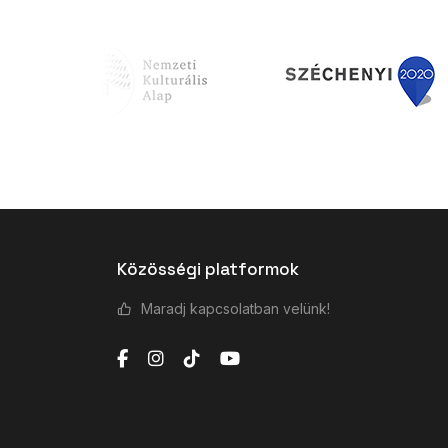
Közösségi platformok
Maradj kapcsolatban velünk!