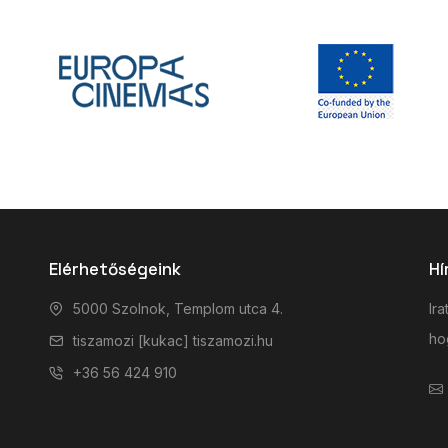
Elérhetőségeink
Hí
5000 Szolnok, Templom utca 4.
Ira
hog
tiszamozi [kukac] tiszamozi.hu
+36 56 424 910