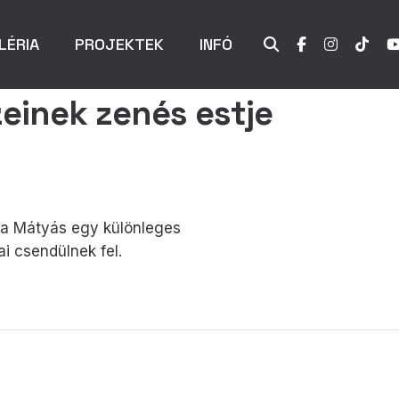
LÉRIA
PROJEKTEK
INFÓ
zeinek zenés estje
ósa Mátyás egy különleges
i csendülnek fel.