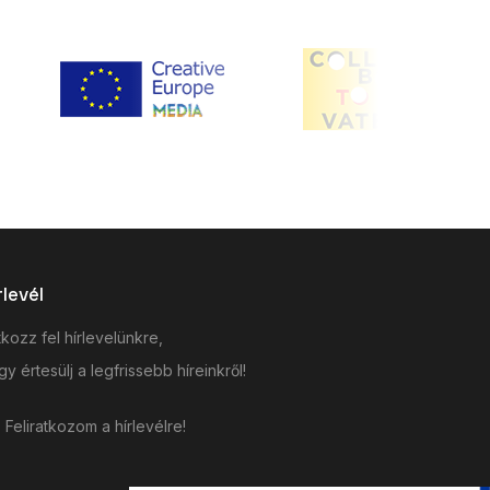
rlevél
tkozz fel hírlevelünkre,
y értesülj a legfrissebb híreinkről!
Feliratkozom a hírlevélre!