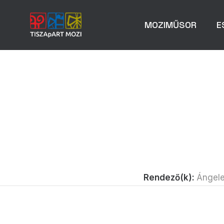
MOZIMŰSOR
E
Rendező(k):
Ángele