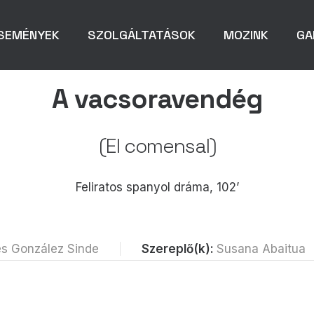
SEMÉNYEK
SZOLGÁLTATÁSOK
MOZINK
GA
A vacsoravendég
(El comensal)
Feliratos spanyol dráma, 102’
s González Sinde
Szereplő(k):
Susana Abaitua