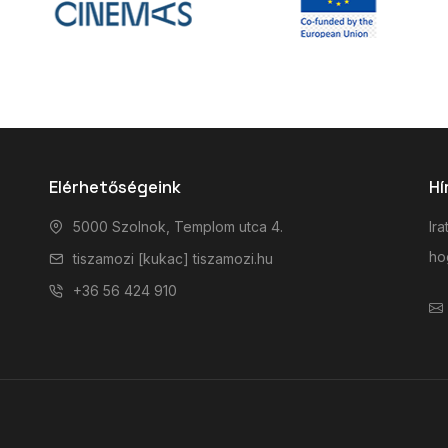
Elérhetőségeink
Hí
5000 Szolnok, Templom utca 4.
Ira
hog
tiszamozi [kukac] tiszamozi.hu
+36 56 424 910