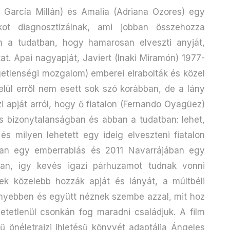
s García Millán) és Amalia (Adriana Ozores) egy
ákot diagnosztizálnak, ami jobban összehozza
an a tudatban, hogy hamarosan elveszti anyját,
tat. Apai nagyapját, Javiert (Inaki Miramón) 1977-
getlenségi mozgalom) emberei elrabolták és közel
elül erről nem esett sok szó korábban, de a lány
i apját arról, hogy ő fiatalon (Fernando Oyagüez)
es bizonytalanságban és abban a tudatban: lehet,
s milyen lehetett egy ideig elveszteni fiatalon
ában egy emberrablás és 2011 Navarrájában egy
an, így kevés igazi párhuzamot tudnak vonni
ek közelebb hozzák apját és lányát, a múltbéli
nnyebben és együtt néznek szembe azzal, mit hoz
etetlenül csonkán fog maradni családjuk. A film
ű önéletrajzi ihletésű könyvét adaptálja Ángeles