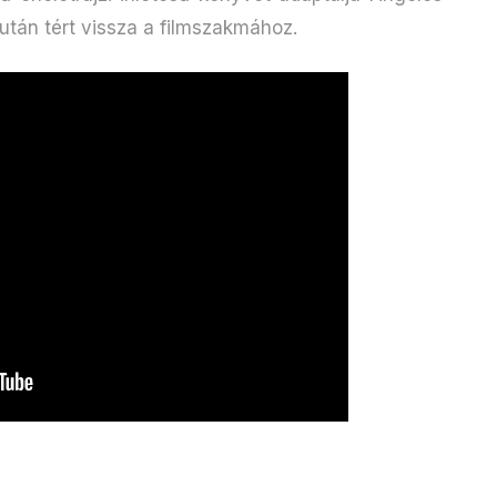
után tért vissza a filmszakmához.