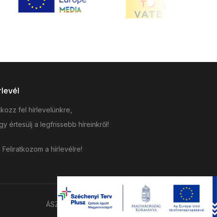
rlevél
tkozz fel hírlevelünkre,
y értesülj a legfrissebb híreinkről!
Feliratkozom a hírlevélre!
ÁSZF
Adatkezelési tájékoztató