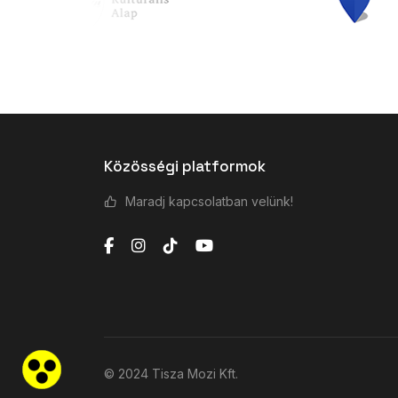
Közösségi platformok
Maradj kapcsolatban velünk!
© 2024 Tisza Mozi Kft.