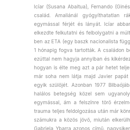
Icíar (Susana Abaitua), Fernando (Giné
család. Amaliánál gyógyíthatatlan r
egymással férjét és lányát. Icíar abb
elkezdte felkutatni és felbolygatni a múl
ben az ETA (egy baszk nacionalista füg
1 hónapig fogva tartották. A családon b
ezúttal nem hagyja annyiban és kikérdez
hogyan is élte meg azt a pár hetet telj
már soha nem látja majd Javier papát é
egyik szülőjét. Azonban 1977 Bilbaój
halálos betegség közel sem ugyanoly
egymással, ám a felszínre törő érzelm
trauma teljes feldolgozása után már kö
számukra a közös jövő, miután elkerülh
Gabriela Ybarra azonos című, nagysiker