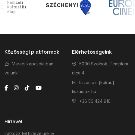
Közösségi platformok
Elérhetőségeink
Maradj kapcsolatban
5000 Szolnok, Templom
velünk!
utca 4.
tiszamozi [kukac]
tiszamozi.hu
+36 56 424 910
Hírlevél
Iratkozz fel hírlevelünkre,