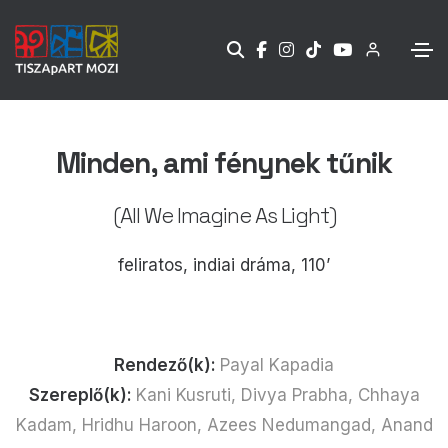
Minden, ami fénynek tűnik
(All We Imagine As Light)
feliratos, indiai dráma, 110’
Rendező(k):
Payal Kapadia
Szereplő(k):
Kani Kusruti, Divya Prabha, Chhaya
Kadam, Hridhu Haroon, Azees Nedumangad, Anand