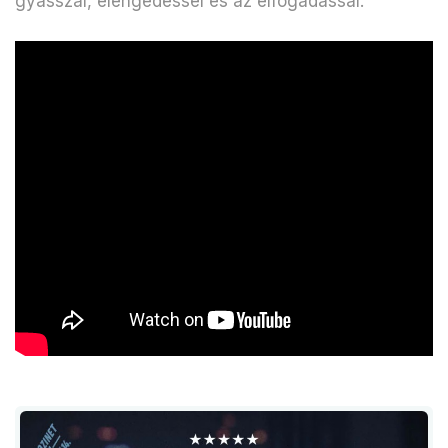
gyásszal, elengedéssel és az elfogadással.