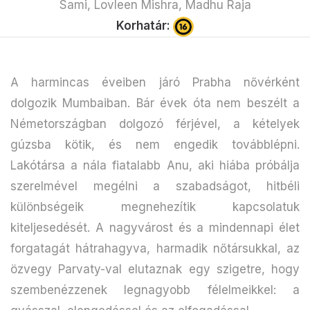
Sami, Lovleen Mishra, Madhu Raja
Korhatár:
A harmincas éveiben járó Prabha nővérként
dolgozik Mumbaiban. Bár évek óta nem beszélt a
Németországban dolgozó férjével, a kételyek
gúzsba kötik, és nem engedik továbblépni.
Lakótársa a nála fiatalabb Anu, aki hiába próbálja
szerelmével megélni a szabadságot, hitbéli
különbségeik megnehezítik kapcsolatuk
kiteljesedését. A nagyvárost és a mindennapi élet
forgatagát hátrahagyva, harmadik nőtársukkal, az
özvegy Parvaty-val elutaznak egy szigetre, hogy
szembenézzenek legnagyobb félelmeikkel: a