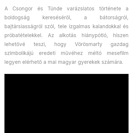
A Csongor és Tünde varázslatos története a
boldogság kereséséről, a bátorságról,
bajtársiasságról szól, tele izgalmas kalandokkal és
próbatételekkel. Az alkotás hiánypótló, hiszen
lehetővé teszi, hogy Vörösmarty gazdag
szimbolikájú eredeti művéhez méltó mesefilm
legyen elérhető a mai magyar gyerekek számára.