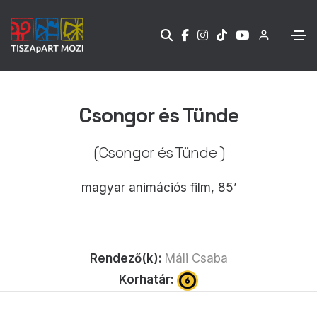
Csongor és Tünde
(Csongor és Tünde )
magyar animációs film, 85’
Rendező(k):
Máli Csaba
Korhatár: