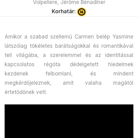
Volpeliere, Jérôme Bénadiner
Korhatár:
Amikor a szabad szellemű Carmen belép Yasmine
látszólag tökéletes barátságokkal és romantikával
teli világába, a szerelemmel és az identitással
kapcsolatos régóta dédelgetett hiedelmek
kezdenek felbomlani, és mindent
megkérdőjeleznek, amit valaha magától
értetődőnek vett.