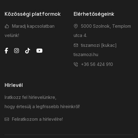
Közösségi platformok
Elérhetőségeink
Maradj kapcsolatban
5000 Szolnok, Templom
velünk!
utca 4.
tiszamozi [kukac]
tiszamozi.hu
+36 56 424 910
Hírlevél
Iratkozz fel hírlevelünkre,
hogy értesülj a legfrissebb híreinkről!
Feliratkozom a hírlevélre!