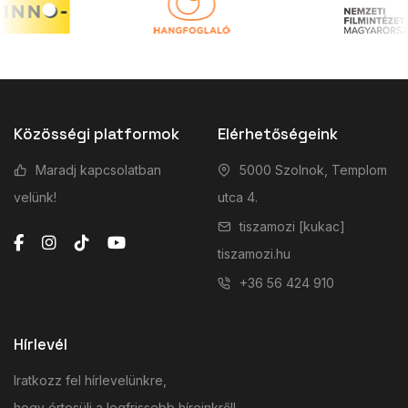
Közösségi platformok
Elérhetőségeink
Maradj kapcsolatban
5000 Szolnok, Templom
velünk!
utca 4.
tiszamozi [kukac]
tiszamozi.hu
+36 56 424 910
Hírlevél
Iratkozz fel hírlevelünkre,
hogy értesülj a legfrissebb híreinkről!