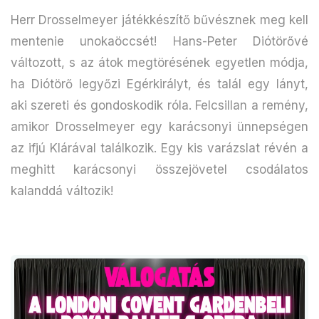
Herr Drosselmeyer játékkészítő bűvésznek meg kell
mentenie unokaöccsét! Hans-Peter Diótörővé
változott, s az átok megtörésének egyetlen módja,
ha Diótörő legyőzi Egérkirályt, és talál egy lányt,
aki szereti és gondoskodik róla. Felcsillan a remény,
amikor Drosselmeyer egy karácsonyi ünnepségen
az ifjú Klárával találkozik. Egy kis varázslat révén a
meghitt karácsonyi összejövetel csodálatos
kalanddá változik!