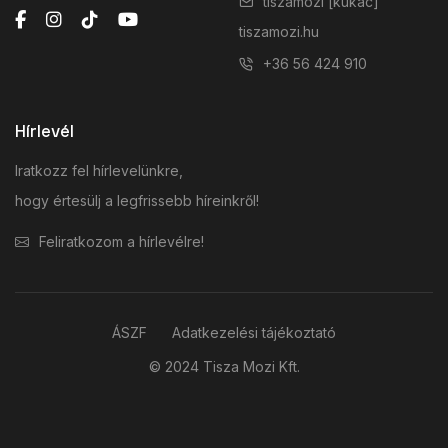
tiszamozi [kukac]
tiszamozi.hu
+36 56 424 910
Hírlevél
Iratkozz fel hírlevelünkre,
hogy értesülj a legfrissebb híreinkről!
Feliratkozom a hírlevélre!
ÁSZF
Adatkezelési tájékoztató
© 2024 Tisza Mozi Kft.