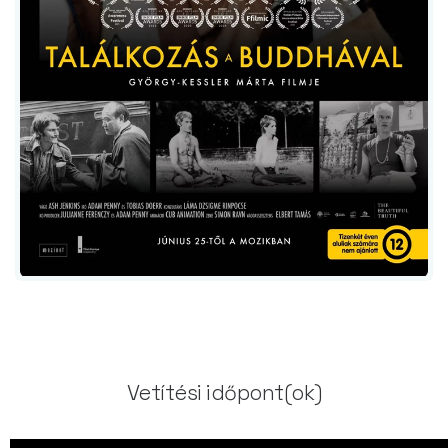
Vetítési időpont(ok)