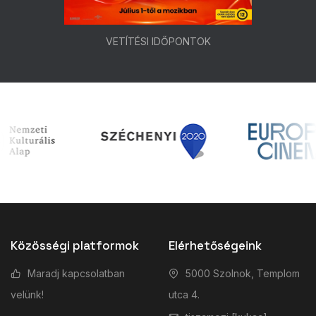
VETÍTÉSI IDŐPONTOK
Közösségi platformok
Elérhetőségeink
Maradj kapcsolatban
5000 Szolnok, Templom
velünk!
utca 4.