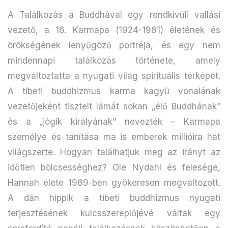
A Találkozás a Buddhával egy rendkívüli vallási
vezető, a 16. Karmapa (1924-1981) életének és
örökségének lenyűgöző portréja, és egy nem
mindennapi találkozás története, amely
megváltoztatta a nyugati világ spirituális térképét.
A tibeti buddhizmus karma kagyü vonalának
vezetőjeként tisztelt lámát sokan „élő Buddhának”
és a „jógik királyának” nevezték – Karmapa
személye és tanítása ma is emberek millióira hat
világszerte. Hogyan találhatjuk meg az irányt az
időtlen bölcsességhez? Ole Nydahl és felesége,
Hannah élete 1969-ben gyökeresen megváltozott.
A dán hippik a tibeti buddhizmus nyugati
terjesztésének kulcsszereplőjévé váltak egy