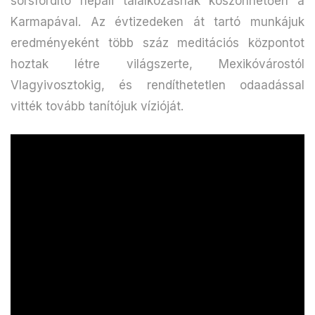
sorsfordító nepáli találkozásnak köszönhetően a
Karmapával. Az évtizedeken át tartó munkájuk
eredményeként több száz meditációs központot
hoztak létre világszerte, Mexikóvárostól
Vlagyivosztokig, és rendíthetetlen odaadással
vitték tovább tanítójuk vízióját.