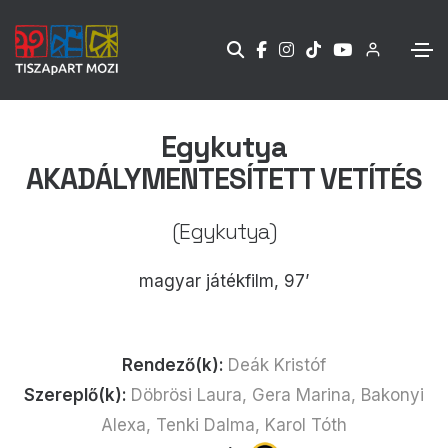
Egykutya
AKADÁLYMENTESÍTETT VETÍTÉS
(Egykutya)
magyar játékfilm, 97’
Rendező(k):
Deák Kristóf
Szereplő(k):
Döbrösi Laura, Gera Marina, Bakonyi
Alexa, Tenki Dalma, Karol Tóth