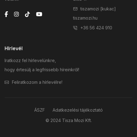
tiszamozi [kukac]
tiszamozi.hu
+36 56 424 910
Hírlevél
Iratkozz fel hírlevelünkre,
hogy értesülj a legfrissebb híreinkről!
Feliratkozom a hírlevélre!
ÁSZF
Adatkezelési tájékoztató
© 2024 Tisza Mozi Kft.