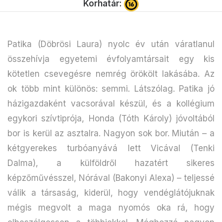
Korhatár:
Patika (Döbrösi Laura) nyolc év után váratlanul
összehívja egyetemi évfolyamtársait egy kis
kötetlen csevegésre nemrég örökölt lakásába. Az
ok több mint különös: semmi. Látszólag. Patika jó
házigazdaként vacsorával készül, és a kollégium
egykori szívtiprója, Honda (Tóth Károly) jóvoltából
bor is kerül az asztalra. Nagyon sok bor. Miután – a
kétgyerekes turbóanyává lett Vicával (Tenki
Dalma), a külföldről hazatért sikeres
képzőművésszel, Nórával (Bakonyi Alexa) – teljessé
válik a társaság, kiderül, hogy vendéglátójuknak
mégis megvolt a maga nyomós oka rá, hogy