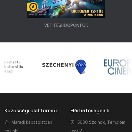
VETÍTÉSI IDŐPONTOK
Közösségi platformok
Elérhetőségeink
Maradj kapcsolatban
5000 Szolnok, Templom
velünk!
utca 4.