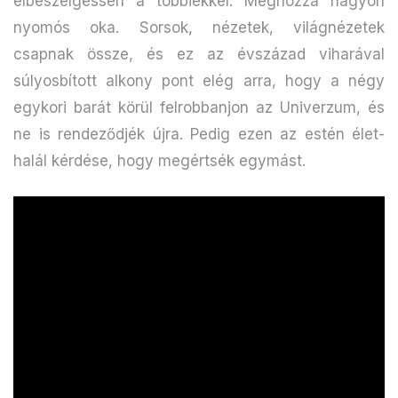
elbeszélgessen a többiekkel. Méghozzá nagyon
nyomós oka. Sorsok, nézetek, világnézetek
csapnak össze, és ez az évszázad viharával
súlyosbított alkony pont elég arra, hogy a négy
egykori barát körül felrobbanjon az Univerzum, és
ne is rendeződjék újra. Pedig ezen az estén élet-
halál kérdése, hogy megértsék egymást.