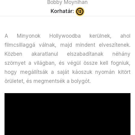
Bobby Moynihan
Korhatár:
A Minyonok Hollywoodba kerülnek, ahol
filmcsillaggá válnak, majd mindent elveszítenek.
Közben akaratlanul elszabadítanak néhány
szörnyet a világban, és végül össze kell fogniuk,
hogy megállítsák a saját káoszuk nyomán kitört
őrületet, és megmentsék a bolygót.