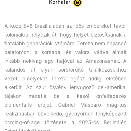
Korhatár:
A közeljövő Brazíliájában az idős embereket távoli
kolóniákra helyezik át, hogy helyet biztosítsanak a
fiatalabb generációk számára. Tereza nem hajlandó
beletörődni a sorsába, és valóra váltva álmait
inkább nekivág egy hajóval az Amazonasnak. A
kalandos út olyan sorsfordító találkozásokhoz
vezet, amelyeket Tereza egész addigi életében
elkerült. Az Azúr ösvény lenyűgöző dél-amerikai
tájakon mutatja be a késői önfelfedezés
elementáris erejét. Gabriel Mascaro mágikus
realizmusban bővelkedő, gyönyörűen fényképezett
coming-of-age története a 2025-ös Berlinálén