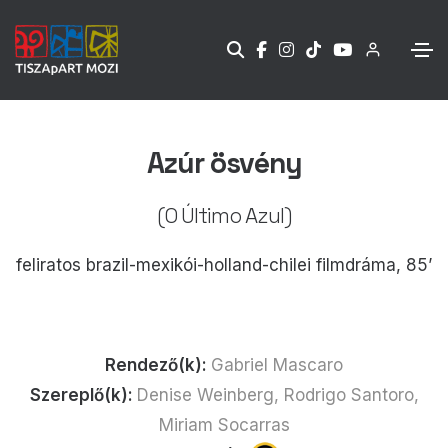
Azúr ösvény
(O Último Azul)
feliratos brazil-mexikói-holland-chilei filmdráma, 85’
Rendező(k):
Gabriel Mascaro
Szereplő(k):
Denise Weinberg, Rodrigo Santoro,
Miriam Socarras