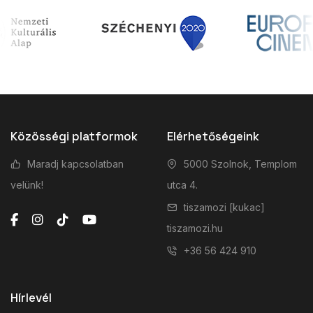
Közösségi platformok
Elérhetőségeink
Maradj kapcsolatban
5000 Szolnok, Templom
velünk!
utca 4.
tiszamozi [kukac]
tiszamozi.hu
+36 56 424 910
Hírlevél