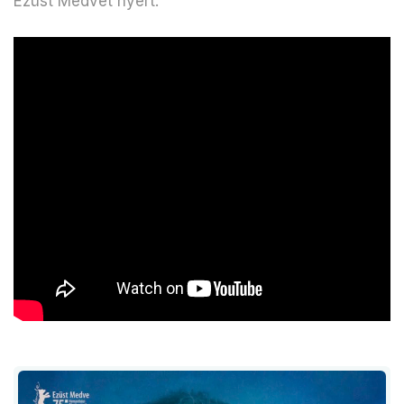
Ezüst Medvét nyert.